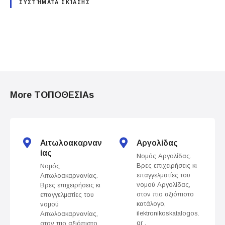
ΣΥΣΤΉΜΑΤΑ ΣΚΊΑΣΗΣ
P
o
More ΤΟΠΟΘΕΣΙΑs
s
t
s
Αιτωλοακαρναν
Αργολίδας
ίας
Νομός Αργολίδας.
n
Βρες επιχειρήσεις κι
Νομός
επαγγελματίες του
Αιτωλοακαρνανίας.
a
νομού Αργολίδας,
Βρες επιχειρήσεις κι
στον πιο αξιόπιστο
επαγγελματίες του
v
κατάλογο,
νομού
ilektronikoskatalogos.
Αιτωλοακαρνανίας,
gr .
στον πιο αξιόπιστο