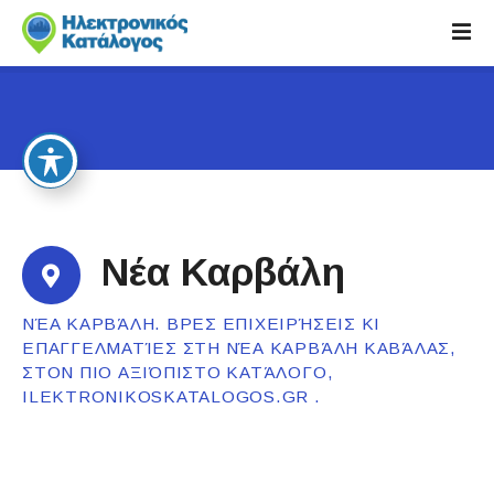
S
k
i
p
t
o
c
o
n
t
Νέα Καρβάλη
e
n
ΝΈΑ ΚΑΡΒΆΛΗ. ΒΡΕΣ ΕΠΙΧΕΙΡΉΣΕΙΣ ΚΙ
t
ΕΠΑΓΓΕΛΜΑΤΊΕΣ ΣΤΗ ΝΈΑ ΚΑΡΒΆΛΗ ΚΑΒΆΛΑΣ,
ΣΤΟΝ ΠΙΟ ΑΞΙΌΠΙΣΤΟ ΚΑΤΆΛΟΓΟ,
ILEKTRONIKOSKATALOGOS.GR .