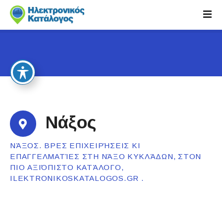
S
k
i
p
t
o
c
o
n
t
Νάξος
e
n
ΝΆΞΟΣ. ΒΡΕΣ ΕΠΙΧΕΙΡΉΣΕΙΣ ΚΙ
t
ΕΠΑΓΓΕΛΜΑΤΊΕΣ ΣΤΗ ΝΆΞΟ ΚΥΚΛΆΔΩΝ, ΣΤΟΝ
ΠΙΟ ΑΞΙΌΠΙΣΤΟ ΚΑΤΆΛΟΓΟ,
ILEKTRONIKOSKATALOGOS.GR .