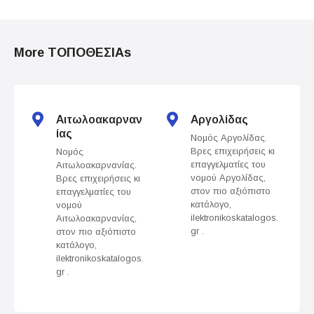
s
t
More ΤΟΠΟΘΕΣΙΑs
s
n
Αιτωλοακαρναν
Αργολίδας
a
ίας
Νομός Αργολίδας.
Βρες επιχειρήσεις κι
Νομός
v
επαγγελματίες του
Αιτωλοακαρνανίας.
νομού Αργολίδας,
Βρες επιχειρήσεις κι
i
στον πιο αξιόπιστο
επαγγελματίες του
κατάλογο,
νομού
g
ilektronikoskatalogos.
Αιτωλοακαρνανίας,
gr .
στον πιο αξιόπιστο
a
κατάλογο,
ilektronikoskatalogos.
t
gr .
i