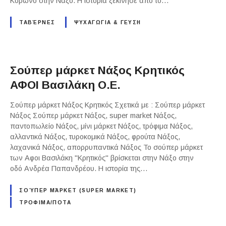
Κόρωνο στην Νάξο. Η ιστορία ξεκίνησε από το…
ΤΑΒΈΡΝΕΣ
ΨΥΧΑΓΩΓΙΑ & ΓΕΥΣΗ
Σούπερ μάρκετ Νάξος Κρητικός
ΑΦΟΙ Βασιλάκη Ο.Ε.
Σούπερ μάρκετ Νάξος Κρητικός Σχετικά με : Σούπερ μάρκετ
Νάξος Σούπερ μάρκετ Νάξος, super market Νάξος,
παντοπωλείο Νάξος, μίνι μάρκετ Νάξος, τρόφιμα Νάξος,
αλλαντικά Νάξος, τυροκομικά Νάξος, φρούτα Νάξος,
λαχανικά Νάξος, απορρυπαντικά Νάξος Το σούπερ μάρκετ
των Αφοι Βασιλάκη "Κρητικός" βρίσκεται στην Νάξο στην
οδό Ανδρέα Παπανδρέου. Η ιστορία της…
ΣΟΎΠΕΡ ΜΆΡΚΕΤ (SUPER MARKET)
ΤΡΟΦΙΜΑ/ΠΟΤΑ