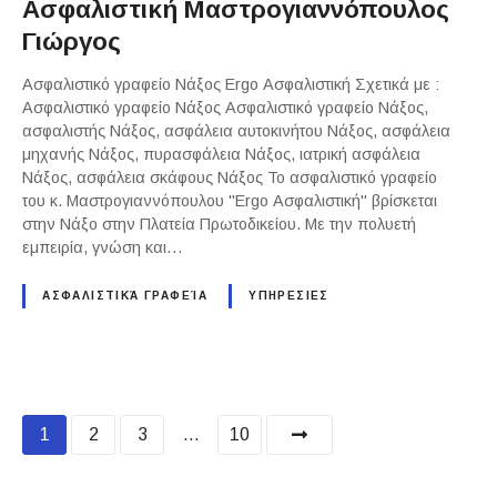
Ασφαλιστική Μαστρογιαννόπουλος
Γιώργος
Ασφαλιστικό γραφείο Νάξος Ergo Ασφαλιστική Σχετικά με :
Ασφαλιστικό γραφείο Νάξος Ασφαλιστικό γραφείο Νάξος,
ασφαλιστής Νάξος, ασφάλεια αυτοκινήτου Νάξος, ασφάλεια
μηχανής Νάξος, πυρασφάλεια Νάξος, ιατρική ασφάλεια
Νάξος, ασφάλεια σκάφους Νάξος Το ασφαλιστικό γραφείο
του κ. Μαστρογιαννόπουλου "Ergo Ασφαλιστική" βρίσκεται
στην Νάξο στην Πλατεία Πρωτοδικείου. Με την πολυετή
εμπειρία, γνώση και…
ΑΣΦΑΛΙΣΤΙΚΆ ΓΡΑΦΕΊΑ
ΥΠΗΡΕΣΙΕΣ
P
1
2
3
…
10
o