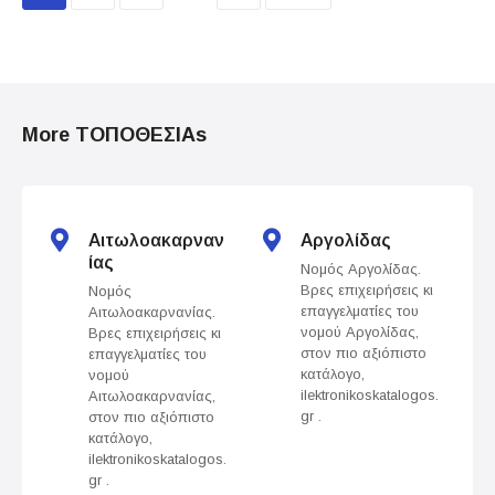
o
s
t
More ΤΟΠΟΘΕΣΙΑs
s
n
Αιτωλοακαρναν
Αργολίδας
a
ίας
Νομός Αργολίδας.
Βρες επιχειρήσεις κι
Νομός
v
επαγγελματίες του
Αιτωλοακαρνανίας.
νομού Αργολίδας,
Βρες επιχειρήσεις κι
i
στον πιο αξιόπιστο
επαγγελματίες του
κατάλογο,
νομού
g
ilektronikoskatalogos.
Αιτωλοακαρνανίας,
gr .
στον πιο αξιόπιστο
a
κατάλογο,
ilektronikoskatalogos.
t
gr .