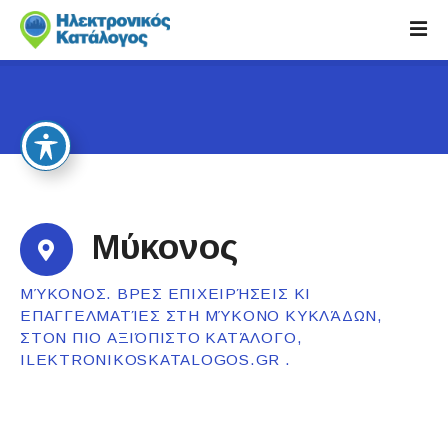
S
k
i
p
t
o
c
o
n
t
Μύκονος
e
n
ΜΎΚΟΝΟΣ. ΒΡΕΣ ΕΠΙΧΕΙΡΉΣΕΙΣ ΚΙ
t
ΕΠΑΓΓΕΛΜΑΤΊΕΣ ΣΤΗ ΜΎΚΟΝΟ ΚΥΚΛΆΔΩΝ,
ΣΤΟΝ ΠΙΟ ΑΞΙΌΠΙΣΤΟ ΚΑΤΆΛΟΓΟ,
ILEKTRONIKOSKATALOGOS.GR .