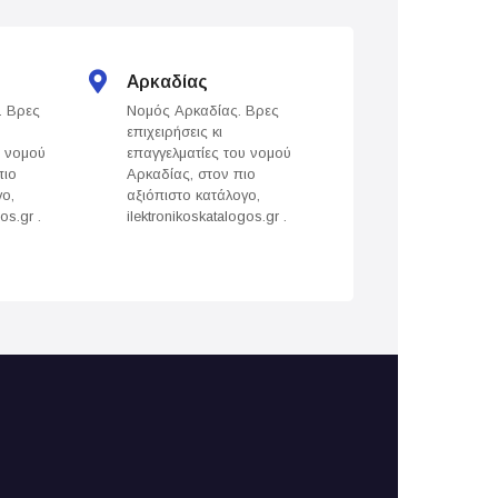
Αρκαδίας
Άρτας
. Βρες
Νομός Αρκαδίας. Βρες
Νομός Άρτας. Βρε
επιχειρήσεις κι
επιχειρήσεις κι
υ νομού
επαγγελματίες του νομού
επαγγελματίες του
πιο
Αρκαδίας, στον πιο
Άρτας, στον πιο
γο,
αξιόπιστο κατάλογο,
αξιόπιστο κατάλογ
os.gr .
ilektronikoskatalogos.gr .
ilektronikoskatalogo