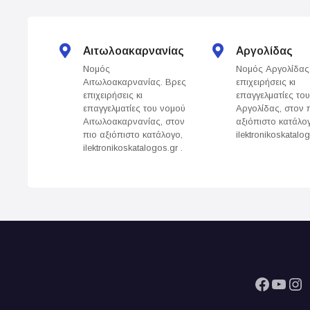
t
s
Αιτωλοακαρνανίας
Αργολίδας
Νομός
Νομός Αργολίδας
n
Αιτωλοακαρνανίας. Βρες
επιχειρήσεις κι
επιχειρήσεις κι
επαγγελματίες το
a
επαγγελματίες του νομού
Αργολίδας, στον 
Αιτωλοακαρνανίας, στον
αξιόπιστο κατάλο
v
πιο αξιόπιστο κατάλογο,
ilektronikoskatalog
ilektronikoskatalogos.gr .
i
g
a
t
i
Facebook
YouTube
Instagram