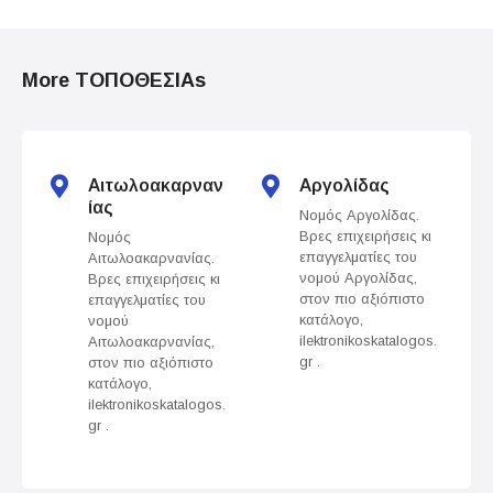
P
o
More ΤΟΠΟΘΕΣΙΑs
s
t
s
Αιτωλοακαρναν
Αργολίδας
ίας
Νομός Αργολίδας.
n
Βρες επιχειρήσεις κι
Νομός
επαγγελματίες του
Αιτωλοακαρνανίας.
a
νομού Αργολίδας,
Βρες επιχειρήσεις κι
στον πιο αξιόπιστο
επαγγελματίες του
v
κατάλογο,
νομού
ilektronikoskatalogos.
Αιτωλοακαρνανίας,
gr .
στον πιο αξιόπιστο
i
κατάλογο,
ilektronikoskatalogos.
g
gr .
a