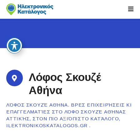
S
k
i
p
t
o
c
o
n
t
Λόφος Σκουζέ
e
n
Αθήνα
t
ΛΌΦΟΣ ΣΚΟΥΖΈ ΑΘΉΝΑ. ΒΡΕΣ ΕΠΙΧΕΙΡΉΣΕΙΣ ΚΙ
ΕΠΑΓΓΕΛΜΑΤΊΕΣ ΣΤΟ ΛΌΦΟ ΣΚΟΥΖΈ ΑΘΉΝΑΣ
ΑΤΤΙΚΉΣ, ΣΤΟΝ ΠΙΟ ΑΞΙΌΠΙΣΤΟ ΚΑΤΆΛΟΓΟ,
ILEKTRONIKOSKATALOGOS.GR .