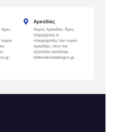
Αρκαδίας
Άρτας
. Βρες
Νομός Αρκαδίας. Βρες
Νομός Άρτας. Βρε
επιχειρήσεις κι
επιχειρήσεις κι
υ νομού
επαγγελματίες του νομού
επαγγελματίες του
πιο
Αρκαδίας, στον πιο
Άρτας, στον πιο
γο,
αξιόπιστο κατάλογο,
αξιόπιστο κατάλογ
os.gr .
ilektronikoskatalogos.gr .
ilektronikoskatalogo