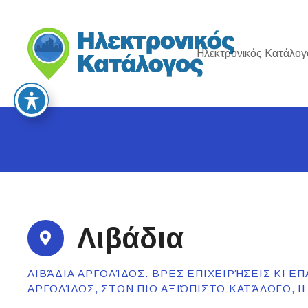
S
k
i
Ηλεκτρονικός Κατάλογ
p
t
o
c
o
n
t
e
n
t
Λιβάδια
ΛΙΒΆΔΙΑ ΑΡΓΟΛΊΔΟΣ. ΒΡΕΣ ΕΠΙΧΕΙΡΉΣΕΙΣ ΚΙ Ε
ΑΡΓΟΛΊΔΟΣ, ΣΤΟΝ ΠΙΟ ΑΞΙΌΠΙΣΤΟ ΚΑΤΆΛΟΓΟ, 