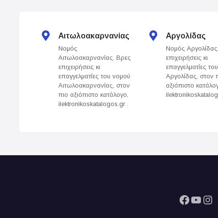
t
s
Αιτωλοακαρνανίας
Αργολίδας
Νομός
Νομός Αργολίδας
n
Αιτωλοακαρνανίας. Βρες
επιχειρήσεις κι
επιχειρήσεις κι
επαγγελματίες το
a
επαγγελματίες του νομού
Αργολίδας, στον 
Αιτωλοακαρνανίας, στον
αξιόπιστο κατάλο
v
πιο αξιόπιστο κατάλογο,
ilektronikoskatalog
ilektronikoskatalogos.gr .
i
g
a
t
i
Facebook
YouTube
Instagram