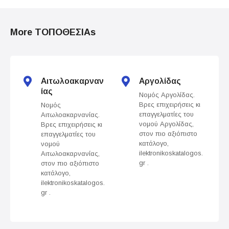
P
o
More ΤΟΠΟΘΕΣΙΑs
s
t
s
Αιτωλοακαρναν
Αργολίδας
ίας
Νομός Αργολίδας.
n
Βρες επιχειρήσεις κι
Νομός
επαγγελματίες του
Αιτωλοακαρνανίας.
a
νομού Αργολίδας,
Βρες επιχειρήσεις κι
στον πιο αξιόπιστο
επαγγελματίες του
v
κατάλογο,
νομού
ilektronikoskatalogos.
Αιτωλοακαρνανίας,
gr .
στον πιο αξιόπιστο
i
κατάλογο,
ilektronikoskatalogos.
g
gr .
a