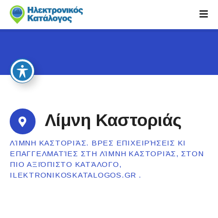
S
k
i
p
t
o
c
o
n
t
Λίμνη Καστοριάς
e
n
ΛΊΜΝΗ ΚΑΣΤΟΡΙΆΣ. ΒΡΕΣ ΕΠΙΧΕΙΡΉΣΕΙΣ ΚΙ
t
ΕΠΑΓΓΕΛΜΑΤΊΕΣ ΣΤΗ ΛΊΜΝΗ ΚΑΣΤΟΡΙΆΣ, ΣΤΟΝ
ΠΙΟ ΑΞΙΌΠΙΣΤΟ ΚΑΤΆΛΟΓΟ,
ILEKTRONIKOSKATALOGOS.GR .