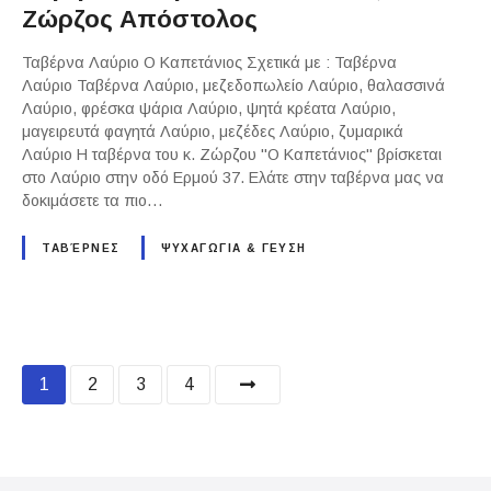
Ζώρζος Απόστολος
Ταβέρνα Λαύριο Ο Καπετάνιος Σχετικά με : Ταβέρνα
Λαύριο Ταβέρνα Λαύριο, μεζεδοπωλείο Λαύριο, θαλασσινά
Λαύριο, φρέσκα ψάρια Λαύριο, ψητά κρέατα Λαύριο,
μαγειρευτά φαγητά Λαύριο, μεζέδες Λαύριο, ζυμαρικά
Λαύριο Η ταβέρνα του κ. Ζώρζου "Ο Καπετάνιος" βρίσκεται
στο Λαύριο στην οδό Ερμού 37. Ελάτε στην ταβέρνα μας να
δοκιμάσετε τα πιο…
ΤΑΒΈΡΝΕΣ
ΨΥΧΑΓΩΓΙΑ & ΓΕΥΣΗ
P
1
2
3
4
o
s