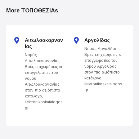
t
More ΤΟΠΟΘΕΣΙΑs
s
n
Αιτωλοακαρναν
Αργολίδας
a
ίας
Νομός Αργολίδας.
Βρες επιχειρήσεις κι
Νομός
v
επαγγελματίες του
Αιτωλοακαρνανίας.
νομού Αργολίδας,
Βρες επιχειρήσεις κι
i
στον πιο αξιόπιστο
επαγγελματίες του
κατάλογο,
νομού
g
ilektronikoskatalogos.
Αιτωλοακαρνανίας,
gr .
στον πιο αξιόπιστο
a
κατάλογο,
ilektronikoskatalogos.
t
gr .
i
o