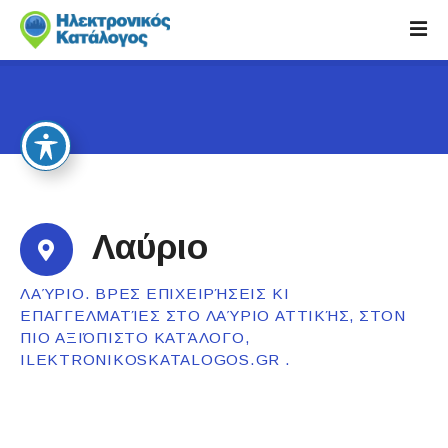
S
k
i
p
t
o
c
o
n
t
Λαύριο
e
n
ΛΑΎΡΙΟ. ΒΡΕΣ ΕΠΙΧΕΙΡΉΣΕΙΣ ΚΙ
t
ΕΠΑΓΓΕΛΜΑΤΊΕΣ ΣΤΟ ΛΑΎΡΙΟ ΑΤΤΙΚΉΣ, ΣΤΟΝ
ΠΙΟ ΑΞΙΌΠΙΣΤΟ ΚΑΤΆΛΟΓΟ,
ILEKTRONIKOSKATALOGOS.GR .