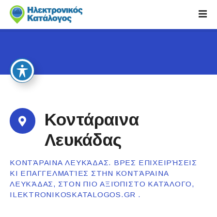
S
k
i
p
t
o
c
o
n
t
Κοντάραινα
e
n
Λευκάδας
t
ΚΟΝΤΆΡΑΙΝΑ ΛΕΥΚΆΔΑΣ. ΒΡΕΣ ΕΠΙΧΕΙΡΉΣΕΙΣ
ΚΙ ΕΠΑΓΓΕΛΜΑΤΊΕΣ ΣΤΗΝ ΚΟΝΤΆΡΑΙΝΑ
ΛΕΥΚΆΔΑΣ, ΣΤΟΝ ΠΙΟ ΑΞΙΌΠΙΣΤΟ ΚΑΤΆΛΟΓΟ,
ILEKTRONIKOSKATALOGOS.GR .