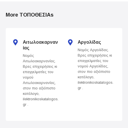
o
More ΤΟΠΟΘΕΣΙΑs
s
t
s
Αιτωλοακαρναν
Αργολίδας
ίας
Νομός Αργολίδας.
n
Βρες επιχειρήσεις κι
Νομός
επαγγελματίες του
Αιτωλοακαρνανίας.
a
νομού Αργολίδας,
Βρες επιχειρήσεις κι
στον πιο αξιόπιστο
επαγγελματίες του
v
κατάλογο,
νομού
ilektronikoskatalogos.
Αιτωλοακαρνανίας,
gr .
στον πιο αξιόπιστο
i
κατάλογο,
ilektronikoskatalogos.
g
gr .
a
t