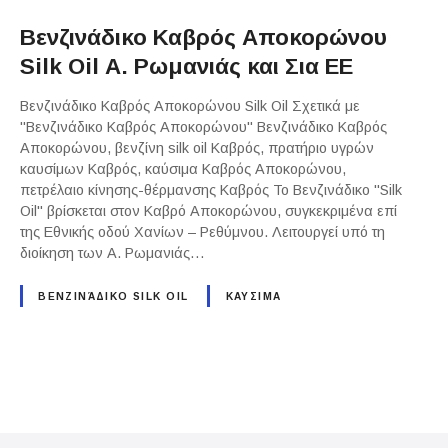
Βενζινάδικο Καβρός Αποκορώνου
Silk Oil Α. Ρωμανιάς και Σια ΕΕ
Βενζινάδικο Καβρός Αποκορώνου Silk Oil Σχετικά με
"Βενζινάδικο Καβρός Αποκορώνου" Βενζινάδικο Καβρός
Αποκορώνου, βενζίνη silk oil Καβρός, πρατήριο υγρών
καυσίμων Καβρός, καύσιμα Καβρός Αποκορώνου,
πετρέλαιο κίνησης-θέρμανσης Καβρός Το Βενζινάδικο "Silk
Oil" βρίσκεται στον Καβρό Αποκορώνου, συγκεκριμένα επί
της Εθνικής οδού Χανίων – Ρεθύμνου. Λειτουργεί υπό τη
διοίκηση των Α. Ρωμανιάς…
ΒΕΝΖΙΝΆΔΙΚΟ SILK OIL
ΚΑΥΣΙΜΑ
P