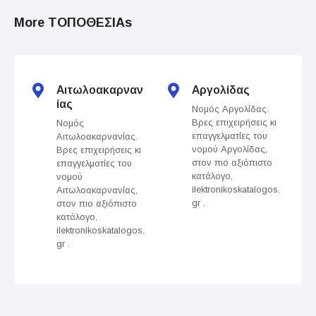
o
More ΤΟΠΟΘΕΣΙΑs
s
t
s
Αιτωλοακαρναν
Αργολίδας
ίας
Νομός Αργολίδας.
n
Βρες επιχειρήσεις κι
Νομός
επαγγελματίες του
Αιτωλοακαρνανίας.
a
νομού Αργολίδας,
Βρες επιχειρήσεις κι
στον πιο αξιόπιστο
επαγγελματίες του
v
κατάλογο,
νομού
ilektronikoskatalogos.
Αιτωλοακαρνανίας,
gr .
στον πιο αξιόπιστο
i
κατάλογο,
ilektronikoskatalogos.
g
gr .
a
t