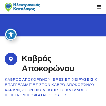
S
k
i
p
t
o
c
o
n
t
Καβρός
e
n
Αποκορώνου
t
ΚΑΒΡΌΣ ΑΠΟΚΟΡΏΝΟΥ. ΒΡΕΣ ΕΠΙΧΕΙΡΉΣΕΙΣ ΚΙ
ΕΠΑΓΓΕΛΜΑΤΊΕΣ ΣΤΟΝ ΚΑΒΡΌ ΑΠΟΚΟΡΏΝΟΥ
ΧΑΝΊΩΝ, ΣΤΟΝ ΠΙΟ ΑΞΙΌΠΙΣΤΟ ΚΑΤΆΛΟΓΟ,
ILEKTRONIKOSKATALOGOS.GR .