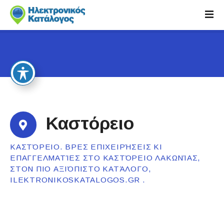
S
k
i
p
t
o
c
o
n
t
Καστόρειο
e
n
ΚΑΣΤΌΡΕΙΟ. ΒΡΕΣ ΕΠΙΧΕΙΡΉΣΕΙΣ ΚΙ
t
ΕΠΑΓΓΕΛΜΑΤΊΕΣ ΣΤΟ ΚΑΣΤΌΡΕΙΟ ΛΑΚΩΝΊΑΣ,
ΣΤΟΝ ΠΙΟ ΑΞΙΌΠΙΣΤΟ ΚΑΤΆΛΟΓΟ,
ILEKTRONIKOSKATALOGOS.GR .