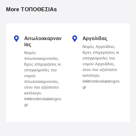
o
More ΤΟΠΟΘΕΣΙΑs
s
t
s
Αιτωλοακαρναν
Αργολίδας
ίας
Νομός Αργολίδας.
n
Βρες επιχειρήσεις κι
Νομός
επαγγελματίες του
Αιτωλοακαρνανίας.
a
νομού Αργολίδας,
Βρες επιχειρήσεις κι
στον πιο αξιόπιστο
επαγγελματίες του
v
κατάλογο,
νομού
ilektronikoskatalogos.
Αιτωλοακαρνανίας,
gr .
στον πιο αξιόπιστο
i
κατάλογο,
ilektronikoskatalogos.
g
gr .
a
t