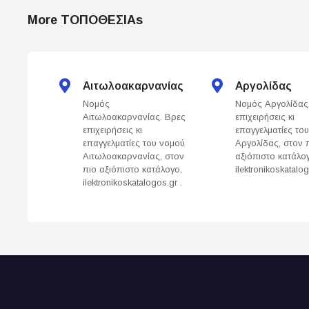
o
More ΤΟΠΟΘΕΣΙΑs
s
t
s
Αιτωλοακαρνανίας
Αργολίδας
Νομός
Νομός Αργολίδας
n
Αιτωλοακαρνανίας. Βρες
επιχειρήσεις κι
επιχειρήσεις κι
επαγγελματίες το
a
επαγγελματίες του νομού
Αργολίδας, στον 
Αιτωλοακαρνανίας, στον
αξιόπιστο κατάλο
v
πιο αξιόπιστο κατάλογο,
ilektronikoskatalog
ilektronikoskatalogos.gr .
i
g
a
t