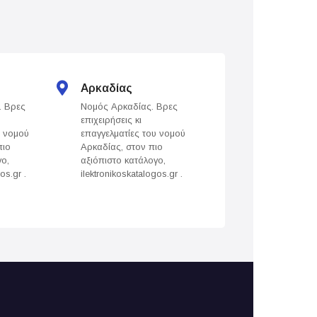
Αρκαδίας
Άρτας
. Βρες
Νομός Αρκαδίας. Βρες
Νομός Άρτας. Βρε
επιχειρήσεις κι
επιχειρήσεις κι
υ νομού
επαγγελματίες του νομού
επαγγελματίες του
πιο
Αρκαδίας, στον πιο
Άρτας, στον πιο
γο,
αξιόπιστο κατάλογο,
αξιόπιστο κατάλογ
os.gr .
ilektronikoskatalogos.gr .
ilektronikoskatalogo