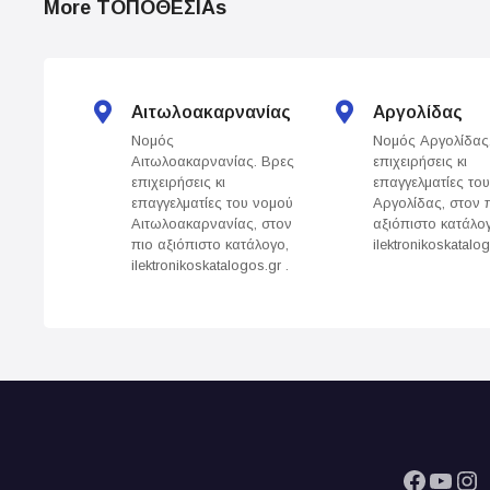
More ΤΟΠΟΘΕΣΙΑs
s
t
s
Αιτωλοακαρνανίας
Αργολίδας
Νομός
Νομός Αργολίδας
n
Αιτωλοακαρνανίας. Βρες
επιχειρήσεις κι
επιχειρήσεις κι
επαγγελματίες το
a
επαγγελματίες του νομού
Αργολίδας, στον 
Αιτωλοακαρνανίας, στον
αξιόπιστο κατάλο
v
πιο αξιόπιστο κατάλογο,
ilektronikoskatalog
ilektronikoskatalogos.gr .
i
g
a
t
i
Facebook
YouTube
Instagram