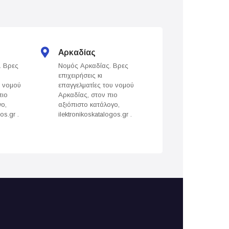
Αρκαδίας
Άρτας
. Βρες
Νομός Αρκαδίας. Βρες
Νομός Άρτας. Βρε
επιχειρήσεις κι
επιχειρήσεις κι
υ νομού
επαγγελματίες του νομού
επαγγελματίες του
πιο
Αρκαδίας, στον πιο
Άρτας, στον πιο
γο,
αξιόπιστο κατάλογο,
αξιόπιστο κατάλογ
os.gr .
ilektronikoskatalogos.gr .
ilektronikoskatalogo