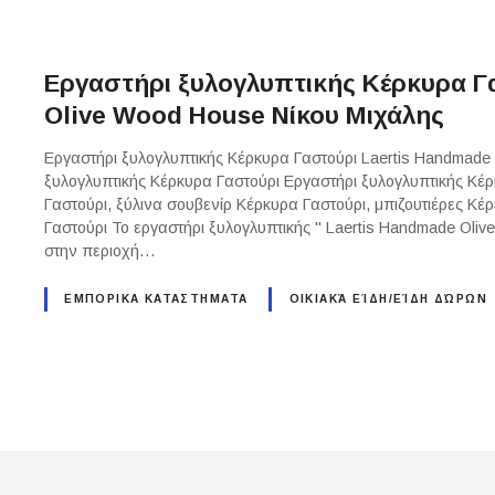
Εργαστήρι ξυλογλυπτικής Κέρκυρα Γ
Olive Wood House Νίκου Μιχάλης
Εργαστήρι ξυλογλυπτικής Κέρκυρα Γαστούρι Laertis Handmade 
ξυλογλυπτικής Κέρκυρα Γαστούρι Εργαστήρι ξυλογλυπτικής Κέ
Γαστούρι, ξύλινα σουβενίρ Κέρκυρα Γαστούρι, μπιζουτιέρες Κέ
Γαστούρι Το εργαστήρι ξυλογλυπτικής " Laertis Handmade Oliv
στην περιοχή…
ΕΜΠΟΡΙΚΑ ΚΑΤΑΣΤΗΜΑΤΑ
ΟΙΚΙΑΚΆ ΕΊΔΗ/ΕΊΔΗ ΔΏΡΩΝ
P
o