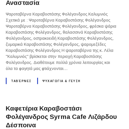
Αναστασία
Ψαροταβέρνα Καραβοστάσης Φολέγανδρος Καλυμνιός
Σχετικά με : Ψαροταβέρνα Καραβοστάσης Φολέγανδρος
Ψαροταβέρνα Καραβοστάσης Φολέγανδρος, φρέσκα ψάρια
Καραβοστάσης Φολέγανδρος, θαλασσινά Καραβοστάσης
Φολέγανδρος, οστρακοειδή Καραβοστάσης Φολέγανδρος,
ζυμαρικά Καραβοστάσης Φολέγανδρος, ψαρομεζέδες
Καραβοστάσης Φολέγανδρος Η ψαροταβέρνα της κ. Λέλα
"Καλυμνιός" βρίσκεται στην περιοχή Καραβοστάσης
Φολέγανδρος. Διαθέτουμε πολλά χρόνια λειτουργίας και
όλα τα φαγητά μας φτιάχνονται…
ΤΑΒΈΡΝΕΣ
ΨΥΧΑΓΩΓΙΑ & ΓΕΥΣΗ
Καφετέρια Καραβοστάσι
Φολέγανδρος Syrma Cafe Λιζάρδου
Δέσποινα