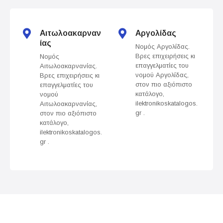
t
s
Αιτωλοακαρναν
Αργολίδας
ίας
Νομός Αργολίδας.
n
Βρες επιχειρήσεις κι
Νομός
επαγγελματίες του
Αιτωλοακαρνανίας.
a
νομού Αργολίδας,
Βρες επιχειρήσεις κι
στον πιο αξιόπιστο
επαγγελματίες του
v
κατάλογο,
νομού
ilektronikoskatalogos.
Αιτωλοακαρνανίας,
gr .
στον πιο αξιόπιστο
i
κατάλογο,
ilektronikoskatalogos.
g
gr .
a
t
i
o