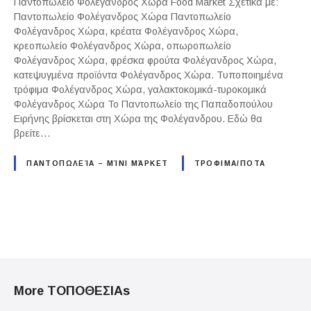
Παντοπωλείο Φολέγανδρος Χώρα Food Market Σχετικά με:
Παντοπωλείο Φολέγανδρος Χώρα Παντοπωλείο
Φολέγανδρος Χώρα, κρέατα Φολέγανδρος Χώρα,
κρεοπωλείο Φολέγανδρος Χώρα, οπωροπωλείο
Φολέγανδρος Χώρα, φρέσκα φρούτα Φολέγανδρος Χώρα,
κατεψυγμένα προϊόντα Φολέγανδρος Χώρα. Τυποποιημένα
τρόφιμα Φολέγανδρος Χώρα, γαλακτοκομικά-τυροκομικά
Φολέγανδρος Χώρα Το Παντοπωλείο της Παπαδοπούλου
Ειρήνης βρίσκεται στη Χώρα της Φολέγανδρου. Εδώ θα
βρείτε…
ΠΑΝΤΟΠΩΛΕΊΑ – ΜΊΝΙ ΜΆΡΚΕΤ
ΤΡΟΦΙΜΑ/ΠΟΤΑ
P
o
More ΤΟΠΟΘΕΣΙΑs
s