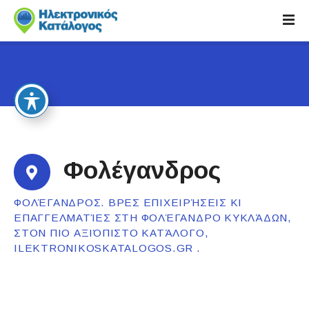
S
k
i
p
t
o
c
o
n
t
Φολέγανδρος
e
n
ΦΟΛΈΓΑΝΔΡΟΣ. ΒΡΕΣ ΕΠΙΧΕΙΡΉΣΕΙΣ ΚΙ
t
ΕΠΑΓΓΕΛΜΑΤΊΕΣ ΣΤΗ ΦΟΛΈΓΑΝΔΡΟ ΚΥΚΛΆΔΩΝ,
ΣΤΟΝ ΠΙΟ ΑΞΙΌΠΙΣΤΟ ΚΑΤΆΛΟΓΟ,
ILEKTRONIKOSKATALOGOS.GR .