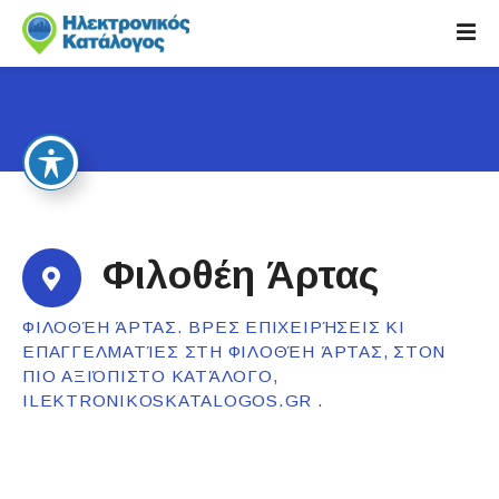
S
k
i
p
t
o
c
o
n
t
Φιλοθέη Άρτας
e
n
ΦΙΛΟΘΈΗ ΆΡΤΑΣ. ΒΡΕΣ ΕΠΙΧΕΙΡΉΣΕΙΣ ΚΙ
t
ΕΠΑΓΓΕΛΜΑΤΊΕΣ ΣΤΗ ΦΙΛΟΘΈΗ ΆΡΤΑΣ, ΣΤΟΝ
ΠΙΟ ΑΞΙΌΠΙΣΤΟ ΚΑΤΆΛΟΓΟ,
ILEKTRONIKOSKATALOGOS.GR .