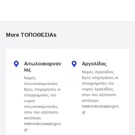
P
o
More ΤΟΠΟΘΕΣΙΑs
s
t
s
Αιτωλοακαρναν
Αργολίδας
ίας
Νομός Αργολίδας.
n
Βρες επιχειρήσεις κι
Νομός
επαγγελματίες του
Αιτωλοακαρνανίας.
a
νομού Αργολίδας,
Βρες επιχειρήσεις κι
στον πιο αξιόπιστο
επαγγελματίες του
v
κατάλογο,
νομού
ilektronikoskatalogos.
Αιτωλοακαρνανίας,
gr .
στον πιο αξιόπιστο
i
κατάλογο,
ilektronikoskatalogos.
g
gr .