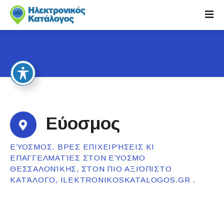
S
k
i
p
t
o
c
o
n
t
Εύοσμος
e
n
ΕΎΟΣΜΟΣ. ΒΡΕΣ ΕΠΙΧΕΙΡΉΣΕΙΣ ΚΙ
t
ΕΠΑΓΓΕΛΜΑΤΊΕΣ ΣΤΟΝ ΕΎΟΣΜΟ
ΘΕΣΣΑΛΟΝΊΚΗΣ, ΣΤΟΝ ΠΙΟ ΑΞΙΌΠΙΣΤΟ
ΚΑΤΆΛΟΓΟ, ILEKTRONIKOSKATALOGOS.GR .