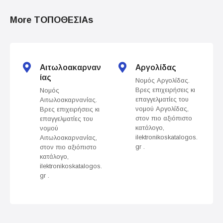
t
More ΤΟΠΟΘΕΣΙΑs
s
n
Αιτωλοακαρναν
Αργολίδας
a
ίας
Νομός Αργολίδας.
Βρες επιχειρήσεις κι
Νομός
v
επαγγελματίες του
Αιτωλοακαρνανίας.
νομού Αργολίδας,
Βρες επιχειρήσεις κι
i
στον πιο αξιόπιστο
επαγγελματίες του
κατάλογο,
νομού
g
ilektronikoskatalogos.
Αιτωλοακαρνανίας,
gr .
στον πιο αξιόπιστο
a
κατάλογο,
ilektronikoskatalogos.
t
gr .
i
o