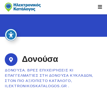
S
k
i
p
t
o
c
o
n
t
Δονούσα
e
n
ΔΟΝΟΎΣΑ. ΒΡΕΣ ΕΠΙΧΕΙΡΉΣΕΙΣ ΚΙ
t
ΕΠΑΓΓΕΛΜΑΤΊΕΣ ΣΤΗ ΔΟΝΟΎΣΑ ΚΥΚΛΆΔΩΝ,
ΣΤΟΝ ΠΙΟ ΑΞΙΌΠΙΣΤΟ ΚΑΤΆΛΟΓΟ,
ILEKTRONIKOSKATALOGOS.GR .