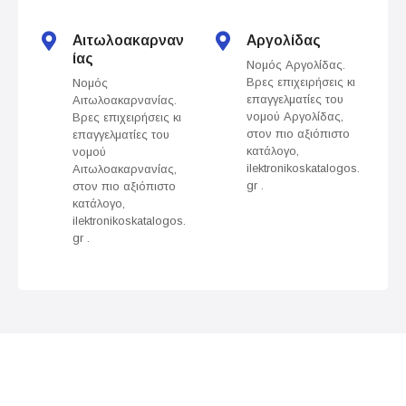
t
s
Αιτωλοακαρναν
Αργολίδας
ίας
Νομός Αργολίδας.
n
Βρες επιχειρήσεις κι
Νομός
επαγγελματίες του
Αιτωλοακαρνανίας.
a
νομού Αργολίδας,
Βρες επιχειρήσεις κι
στον πιο αξιόπιστο
επαγγελματίες του
v
κατάλογο,
νομού
ilektronikoskatalogos.
Αιτωλοακαρνανίας,
gr .
στον πιο αξιόπιστο
i
κατάλογο,
ilektronikoskatalogos.
g
gr .
a
t
i
o