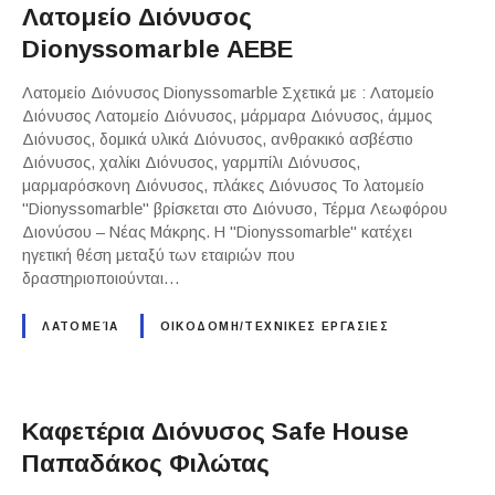
Λατομείο Διόνυσος
Dionyssomarble ΑΕΒΕ
Λατομείο Διόνυσος Dionyssomarble Σχετικά με : Λατομείο
Διόνυσος Λατομείο Διόνυσος, μάρμαρα Διόνυσος, άμμος
Διόνυσος, δομικά υλικά Διόνυσος, ανθρακικό ασβέστιο
Διόνυσος, χαλίκι Διόνυσος, γαρμπίλι Διόνυσος,
μαρμαρόσκονη Διόνυσος, πλάκες Διόνυσος Το λατομείο
"Dionyssomarble" βρίσκεται στο Διόνυσο, Τέρμα Λεωφόρου
Διονύσου – Νέας Μάκρης. Η "Dionyssomarble" κατέχει
ηγετική θέση μεταξύ των εταιριών που
δραστηριοποιούνται…
ΛΑΤΟΜΕΊΑ
ΟΙΚΟΔΟΜΗ/ΤΕΧΝΙΚΕΣ ΕΡΓΑΣΙΕΣ
Καφετέρια Διόνυσος Safe House
Παπαδάκος Φιλώτας