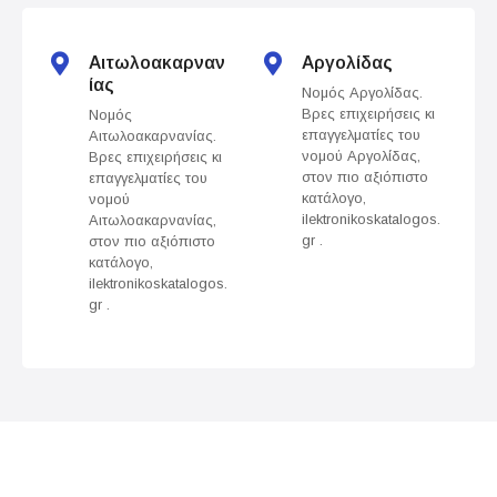
t
s
Αιτωλοακαρναν
Αργολίδας
ίας
Νομός Αργολίδας.
n
Βρες επιχειρήσεις κι
Νομός
επαγγελματίες του
Αιτωλοακαρνανίας.
a
νομού Αργολίδας,
Βρες επιχειρήσεις κι
στον πιο αξιόπιστο
επαγγελματίες του
v
κατάλογο,
νομού
ilektronikoskatalogos.
Αιτωλοακαρνανίας,
gr .
στον πιο αξιόπιστο
i
κατάλογο,
ilektronikoskatalogos.
g
gr .
a
t
i
o