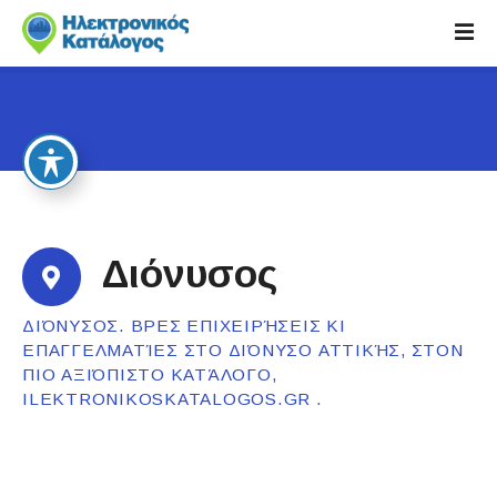
S
k
i
p
t
o
c
o
n
t
Διόνυσος
e
n
ΔΙΌΝΥΣΟΣ. ΒΡΕΣ ΕΠΙΧΕΙΡΉΣΕΙΣ ΚΙ
t
ΕΠΑΓΓΕΛΜΑΤΊΕΣ ΣΤΟ ΔΙΌΝΥΣΟ ΑΤΤΙΚΉΣ, ΣΤΟΝ
ΠΙΟ ΑΞΙΌΠΙΣΤΟ ΚΑΤΆΛΟΓΟ,
ILEKTRONIKOSKATALOGOS.GR .