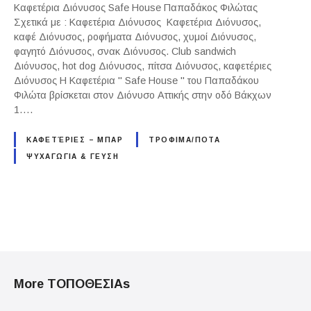
Καφετέρια Διόνυσος Safe House Παπαδάκος Φιλώτας
Σχετικά με : Καφετέρια Διόνυσος Καφετέρια Διόνυσος,
καφέ Διόνυσος, ροφήματα Διόνυσος, χυμοί Διόνυσος,
φαγητό Διόνυσος, σνακ Διόνυσος. Club sandwich
Διόνυσος, hot dog Διόνυσος, πίτσα Διόνυσος, καφετέριες
Διόνυσος Η Καφετέρια " Safe House " του Παπαδάκου
Φιλώτα βρίσκεται στον Διόνυσο Αττικής στην οδό Βάκχων
1….
ΚΑΦΕΤΈΡΙΕΣ – ΜΠΑΡ
ΤΡΟΦΙΜΑ/ΠΟΤΑ
ΨΥΧΑΓΩΓΙΑ & ΓΕΥΣΗ
P
o
More ΤΟΠΟΘΕΣΙΑs
s