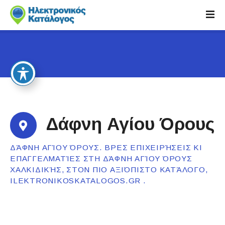
S
k
i
p
t
o
c
o
n
t
Δάφνη Αγίου Όρους
e
n
ΔΆΦΝΗ ΑΓΊΟΥ ΌΡΟΥΣ. ΒΡΕΣ ΕΠΙΧΕΙΡΉΣΕΙΣ ΚΙ
t
ΕΠΑΓΓΕΛΜΑΤΊΕΣ ΣΤΗ ΔΆΦΝΗ ΑΓΊΟΥ ΌΡΟΥΣ
ΧΑΛΚΙΔΙΚΉΣ, ΣΤΟΝ ΠΙΟ ΑΞΙΌΠΙΣΤΟ ΚΑΤΆΛΟΓΟ,
ILEKTRONIKOSKATALOGOS.GR .