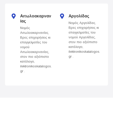
t
s
Αιτωλοακαρναν
Αργολίδας
ίας
Νομός Αργολίδας.
n
Βρες επιχειρήσεις κι
Νομός
επαγγελματίες του
Αιτωλοακαρνανίας.
a
νομού Αργολίδας,
Βρες επιχειρήσεις κι
στον πιο αξιόπιστο
επαγγελματίες του
v
κατάλογο,
νομού
ilektronikoskatalogos.
Αιτωλοακαρνανίας,
gr .
στον πιο αξιόπιστο
i
κατάλογο,
ilektronikoskatalogos.
g
gr .
a
t
i
o