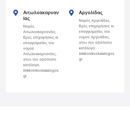
t
s
Αιτωλοακαρναν
Αργολίδας
ίας
Νομός Αργολίδας.
n
Βρες επιχειρήσεις κι
Νομός
επαγγελματίες του
Αιτωλοακαρνανίας.
a
νομού Αργολίδας,
Βρες επιχειρήσεις κι
στον πιο αξιόπιστο
επαγγελματίες του
v
κατάλογο,
νομού
ilektronikoskatalogos.
Αιτωλοακαρνανίας,
gr .
στον πιο αξιόπιστο
i
κατάλογο,
ilektronikoskatalogos.
g
gr .
a
t
i
o