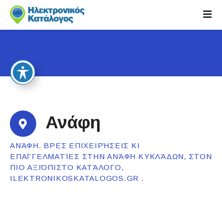
S
k
i
p
t
o
c
o
n
t
Ανάφη
e
n
ΑΝΆΦΗ. ΒΡΕΣ ΕΠΙΧΕΙΡΉΣΕΙΣ ΚΙ
t
ΕΠΑΓΓΕΛΜΑΤΊΕΣ ΣΤΗΝ ΑΝΆΦΗ ΚΥΚΛΆΔΩΝ, ΣΤΟΝ
ΠΙΟ ΑΞΙΌΠΙΣΤΟ ΚΑΤΆΛΟΓΟ,
ILEKTRONIKOSKATALOGOS.GR .