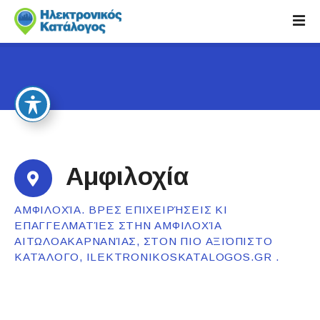
S
k
i
p
t
o
c
o
n
t
Αμφιλοχία
e
n
ΑΜΦΙΛΟΧΊΑ. ΒΡΕΣ ΕΠΙΧΕΙΡΉΣΕΙΣ ΚΙ
t
ΕΠΑΓΓΕΛΜΑΤΊΕΣ ΣΤΗΝ ΑΜΦΙΛΟΧΊΑ
ΑΙΤΩΛΟΑΚΑΡΝΑΝΊΑΣ, ΣΤΟΝ ΠΙΟ ΑΞΙΌΠΙΣΤΟ
ΚΑΤΆΛΟΓΟ, ILEKTRONIKOSKATALOGOS.GR .