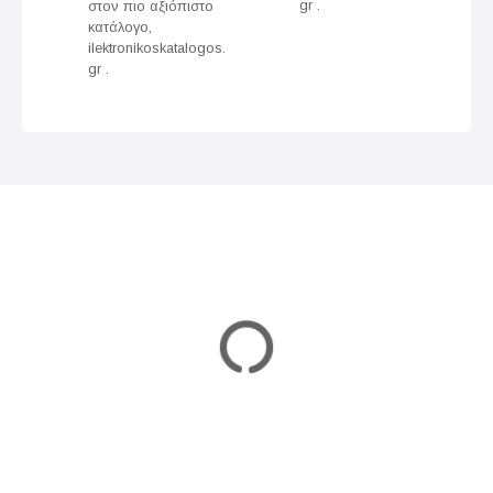
gr .
στον πιο αξιόπιστο
i
κατάλογο,
ilektronikoskatalogos.
g
gr .
a
t
i
o
n