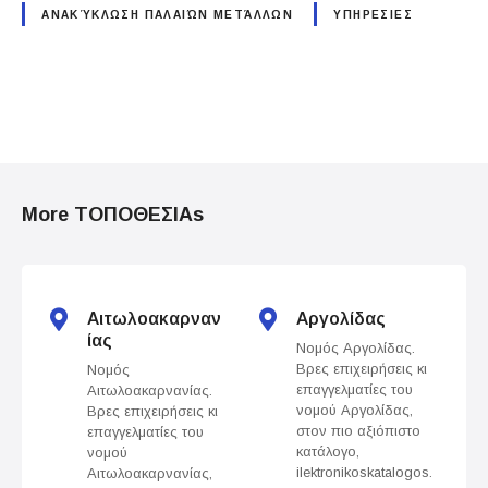
ΑΝΑΚΎΚΛΩΣΗ ΠΑΛΑΙΏΝ ΜΕΤΆΛΛΩΝ
ΥΠΗΡΕΣΙΕΣ
P
o
More ΤΟΠΟΘΕΣΙΑs
s
t
s
Αιτωλοακαρναν
Αργολίδας
ίας
Νομός Αργολίδας.
n
Βρες επιχειρήσεις κι
Νομός
επαγγελματίες του
Αιτωλοακαρνανίας.
a
νομού Αργολίδας,
Βρες επιχειρήσεις κι
στον πιο αξιόπιστο
επαγγελματίες του
v
κατάλογο,
νομού
ilektronikoskatalogos.
Αιτωλοακαρνανίας,