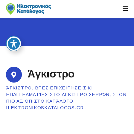
S
k
i
p
t
o
c
o
n
t
Άγκιστρο
e
n
ΆΓΚΙΣΤΡΟ. ΒΡΕΣ ΕΠΙΧΕΙΡΉΣΕΙΣ ΚΙ
t
ΕΠΑΓΓΕΛΜΑΤΊΕΣ ΣΤΟ ΆΓΚΙΣΤΡΟ ΣΕΡΡΏΝ, ΣΤΟΝ
ΠΙΟ ΑΞΙΌΠΙΣΤΟ ΚΑΤΆΛΟΓΟ,
ILEKTRONIKOSKATALOGOS.GR .