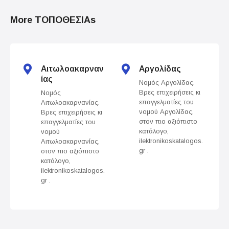
o
More ΤΟΠΟΘΕΣΙΑs
s
t
s
Αιτωλοακαρναν
Αργολίδας
ίας
Νομός Αργολίδας.
n
Βρες επιχειρήσεις κι
Νομός
επαγγελματίες του
Αιτωλοακαρνανίας.
a
νομού Αργολίδας,
Βρες επιχειρήσεις κι
στον πιο αξιόπιστο
επαγγελματίες του
v
κατάλογο,
νομού
ilektronikoskatalogos.
Αιτωλοακαρνανίας,
gr .
στον πιο αξιόπιστο
i
κατάλογο,
ilektronikoskatalogos.
g
gr .
a
t