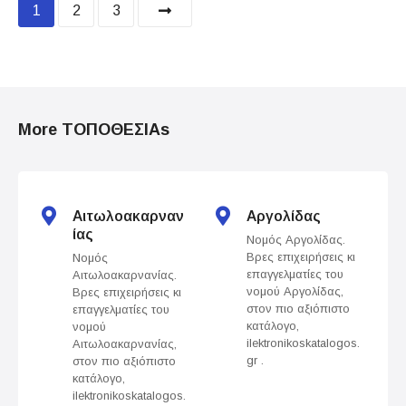
P
1
2
3
o
s
t
More ΤΟΠΟΘΕΣΙΑs
s
n
Αιτωλοακαρναν
Αργολίδας
a
ίας
Νομός Αργολίδας.
Βρες επιχειρήσεις κι
Νομός
v
επαγγελματίες του
Αιτωλοακαρνανίας.
νομού Αργολίδας,
Βρες επιχειρήσεις κι
i
στον πιο αξιόπιστο
επαγγελματίες του
κατάλογο,
νομού
g
ilektronikoskatalogos.
Αιτωλοακαρνανίας,
gr .
στον πιο αξιόπιστο
a
κατάλογο,
ilektronikoskatalogos.