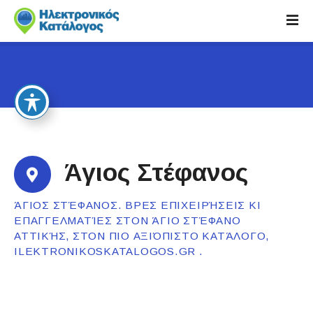
S
k
i
p
t
o
c
o
n
t
Άγιος Στέφανος
e
n
ΆΓΙΟΣ ΣΤΈΦΑΝΟΣ. ΒΡΕΣ ΕΠΙΧΕΙΡΉΣΕΙΣ ΚΙ
t
ΕΠΑΓΓΕΛΜΑΤΊΕΣ ΣΤΟΝ ΆΓΙΟ ΣΤΈΦΑΝΟ
ΑΤΤΙΚΉΣ, ΣΤΟΝ ΠΙΟ ΑΞΙΌΠΙΣΤΟ ΚΑΤΆΛΟΓΟ,
ILEKTRONIKOSKATALOGOS.GR .