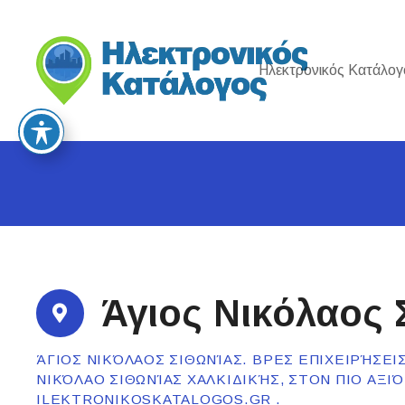
S
k
i
Ηλεκτρονικός Κατάλογ
p
t
o
c
o
n
t
e
n
t
Άγιος Νικόλαος 
ΆΓΙΟΣ ΝΙΚΌΛΑΟΣ ΣΙΘΩΝΊΑΣ. ΒΡΕΣ ΕΠΙΧΕΙΡΉΣΕΙ
ΝΙΚΌΛΑΟ ΣΙΘΩΝΊΑΣ ΧΑΛΚΙΔΙΚΉΣ, ΣΤΟΝ ΠΙΟ ΑΞΙ
ILEKTRONIKOSKATALOGOS.GR .