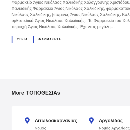
Φαρμακείο Άγιος Νικόλαος Χαλκιδικής Χολογγούνης Χριστόδουλ
Χαλκιδικής Φαρμακείο Άγιος Νικόλαος Χαλκιδικής, φαρμακοποι
Νικόλαος Χαλκιδικής, βιταμίνες Άγιος Νικόλαος Χαλκιδικής. Καλ
ορθοπεδικά Άγιος Νικόλαος Χαλκιδικής. Το Φαρμακείο του Χολ
περιοχή Άγιος Νικόλαος Χαλκιδικής. Έχοντας μεγάλη…
ΥΓΕΙΑ
ΦΑΡΜΑΚΕΊΑ
P
o
More ΤΟΠΟΘΕΣΙΑs
s
t
s
Αιτωλοακαρνανίας
Αργολίδας
Νομός
Νομός Αργολίδας