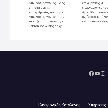
n
Αιτωλοακαρνανίας. Βρες
επιχειρήσεις κι
επιχειρήσεις κι
επαγγελματίες το
a
επαγγελματίες του νομού
Αργολίδας, στον 
Αιτωλοακαρνανίας, στον
αξιόπιστο κατάλο
v
πιο αξιόπιστο κατάλογο,
ilektronikoskatalog
ilektronikoskatalogos.gr .
i
g
a
t
i
Facebook
YouTube
Instagram
o
n
Ηλεκτρονικός Κατάλογος
Υπηρεσίες