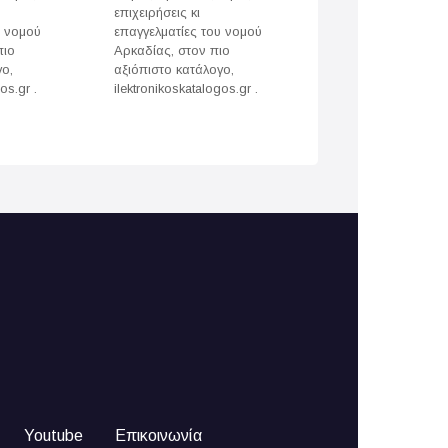
επιχειρήσεις κι
επιχειρήσεις κι
υ νομού
επαγγελματίες του νομού
επαγγελματίες του
πιο
Αρκαδίας, στον πιο
Άρτας, στον πιο
γο,
αξιόπιστο κατάλογο,
αξιόπιστο κατάλογ
os.gr .
ilektronikoskatalogos.gr .
ilektronikoskatalogo
Youtube
Επικοινωνία