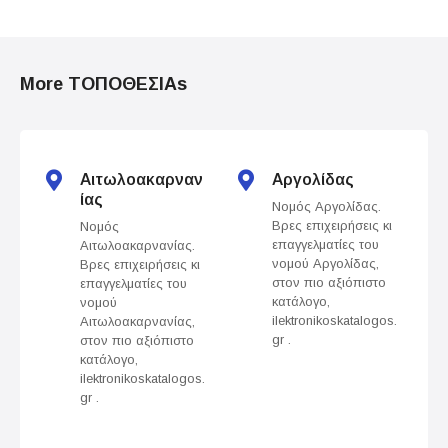
P
o
More ΤΟΠΟΘΕΣΙΑs
s
t
s
Αιτωλοακαρναν
Αργολίδας
ίας
Νομός Αργολίδας.
n
Βρες επιχειρήσεις κι
Νομός
επαγγελματίες του
Αιτωλοακαρνανίας.
a
νομού Αργολίδας,
Βρες επιχειρήσεις κι
στον πιο αξιόπιστο
επαγγελματίες του
v
κατάλογο,
νομού
ilektronikoskatalogos.
Αιτωλοακαρνανίας,
gr .
στον πιο αξιόπιστο
i
κατάλογο,
ilektronikoskatalogos.
g
gr .
a