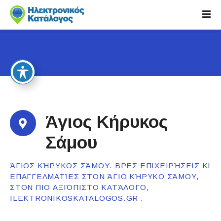
S
k
i
p
t
o
c
o
n
t
Άγιος Κήρυκος
e
n
Σάμου
t
ΆΓΙΟΣ ΚΉΡΥΚΟΣ ΣΆΜΟΥ. ΒΡΕΣ ΕΠΙΧΕΙΡΉΣΕΙΣ ΚΙ
ΕΠΑΓΓΕΛΜΑΤΊΕΣ ΣΤΟΝ ΆΓΙΟ ΚΉΡΥΚΟ ΣΆΜΟΥ,
ΣΤΟΝ ΠΙΟ ΑΞΙΌΠΙΣΤΟ ΚΑΤΆΛΟΓΟ,
ILEKTRONIKOSKATALOGOS.GR .