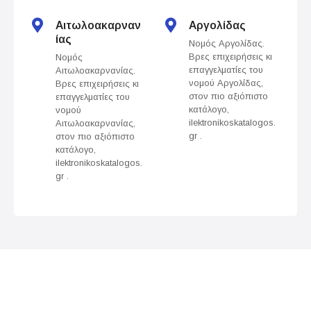
t
s
Αιτωλοακαρναν
Αργολίδας
ίας
Νομός Αργολίδας.
n
Βρες επιχειρήσεις κι
Νομός
επαγγελματίες του
Αιτωλοακαρνανίας.
a
νομού Αργολίδας,
Βρες επιχειρήσεις κι
στον πιο αξιόπιστο
επαγγελματίες του
v
κατάλογο,
νομού
ilektronikoskatalogos.
Αιτωλοακαρνανίας,
gr .
στον πιο αξιόπιστο
i
κατάλογο,
ilektronikoskatalogos.
g
gr .
a
t
i
o