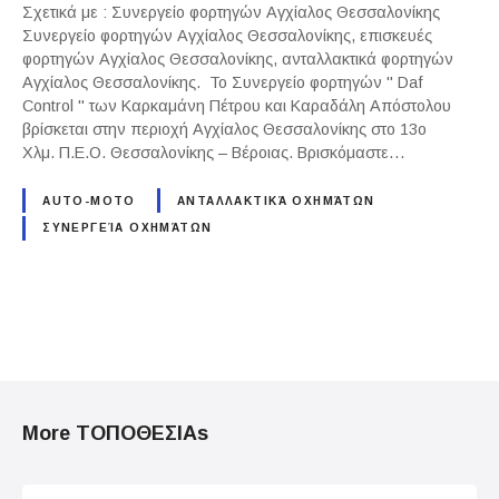
Σχετικά με : Συνεργείο φορτηγών Αγχίαλος Θεσσαλονίκης
Συνεργείο φορτηγών Αγχίαλος Θεσσαλονίκης, επισκευές
φορτηγών Αγχίαλος Θεσσαλονίκης, ανταλλακτικά φορτηγών
Αγχίαλος Θεσσαλονίκης. Το Συνεργείο φορτηγών " Daf
Control " των Καρκαμάνη Πέτρου και Καραδάλη Απόστολου
βρίσκεται στην περιοχή Αγχίαλος Θεσσαλονίκης στο 13ο
Χλμ. Π.Ε.Ο. Θεσσαλονίκης – Βέροιας. Βρισκόμαστε…
AUTO-MOTO
ΑΝΤΑΛΛΑΚΤΙΚΆ ΟΧΗΜΆΤΩΝ
ΣΥΝΕΡΓΕΊΑ ΟΧΗΜΆΤΩΝ
P
o
More ΤΟΠΟΘΕΣΙΑs
s