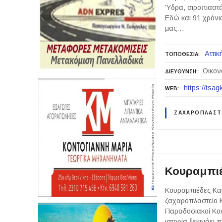
Ύδρα, σιροπιαστ
Εδώ και 91 χρόνι
μας…
Αττικ
ΤΟΠΟΘΕΣΙΑ
Οικον
ΔΙΕΥΘΥΝΣΗ
https://tsag
WEB
ΖΑΧΑΡΟΠΛΑΣΤ
Κουραμπιέ
Κουραμπιέδες Κα
ζαχαροπλαστείο 
Παραδοσιακοί Κου
ιστορία ξεκινάει 