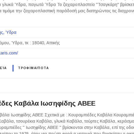
ά γλυκά Ύδρα, παγωτά Ύδρα Το ζαχαροπλαστείο "Τσαγκάρη" βρίσκετ
α τιμάμε την ζαχαροπλαστική παράδοσή μας διατηρώντας τις διαχρον
ής
Ύδρα
όμου, Ύδρα, τκ : 18040, Αττικής
karis.com/
ΕΊΑ
ΤΡΟΦΙΜΑ/ΠΟΤΑ
δες Καβάλα Ιωσηφίδης ΑΒΕΕ
βάλα Ιωσηφίδης ΑΒΕΕ Σχετικά με : Κουραμπιέδες Καβάλα Κουραμπι
Καβάλα, τσουρέκια Καβάλα, γλυκά Καβάλα, τούρτες Καβάλα, κεράσμ
ραμπιέδες " Ιωσηφίδης ΑΒΕΕ " βρίσκονται στην Καβάλα, επί της οδ
περίπου το 1976, όταν για πρώτη φορά η γειτονιά που βρισκόταν ο οι