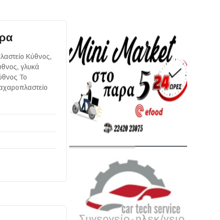
ώρα
λαστείο Κύθνος,
ύθνος, γλυκά
ύθνος Το
ζαχαροπλαστείο