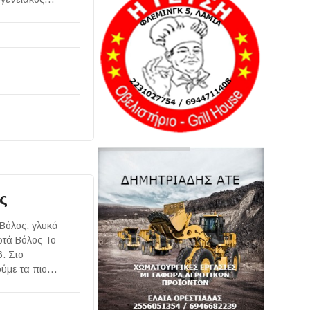
ς
Βόλος, γλυκά
ωτά Βόλος Το
. Στο
ούμε τα πιο…