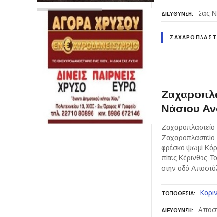
2ας Ν
ΔΙΕΥΘΥΝΣΗ
ΖΑΧΑΡΟΠΛΑΣΤ
Ζαχαροπλα
Νάσιου Αν
Ζαχαροπλαστείο Κ
Ζαχαροπλαστείο Κ
φρέσκο ψωμί Κόρι
πίτες Κόρινθος Τ
στην οδό Αποστό
Κοριν
ΤΟΠΟΘΕΣΙΑ
Αποστ
ΔΙΕΥΘΥΝΣΗ