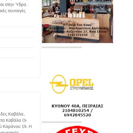
αι στην Ύδρα.
ικές συνταγές
έδες Καβάλα,
ατα Καβάλα Οι
ού Καράνου 19. Η
κογενειακός…