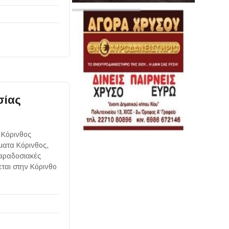
σίας
 Κόρινθος
ματα Κόρινθος,
παραδοσιακές
εται στην Κόρινθο