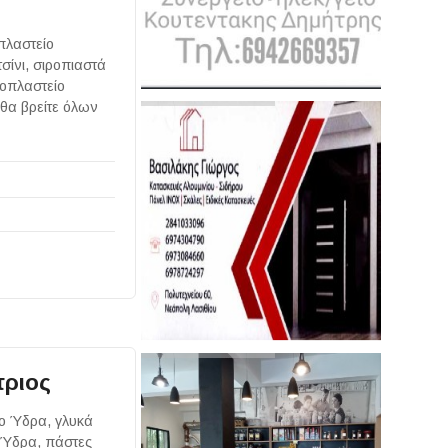
πλαστείο
τσίνι, σιροπιαστά
ροπλαστείο
 θα βρείτε όλων
ριος
ο Ύδρα, γλυκά
 Ύδρα, πάστες