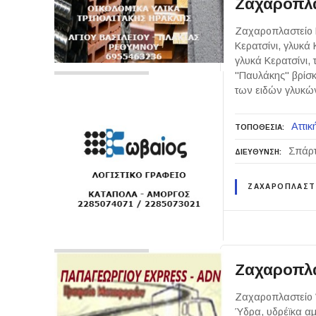
Ζαχαροπλα
Ζαχαροπλαστείο Κ
Κερατσίνι, γλυκά 
γλυκά Κερατσίνι, 
"Παυλάκης" βρίσκ
των ειδών γλυκώ
Αττικ
ΤΟΠΟΘΕΣΙΑ
Σπάρτ
ΔΙΕΥΘΥΝΣΗ
ΖΑΧΑΡΟΠΛΑΣΤ
Ζαχαροπλ
Ζαχαροπλαστείο 
Ύδρα, υδρέϊκα α