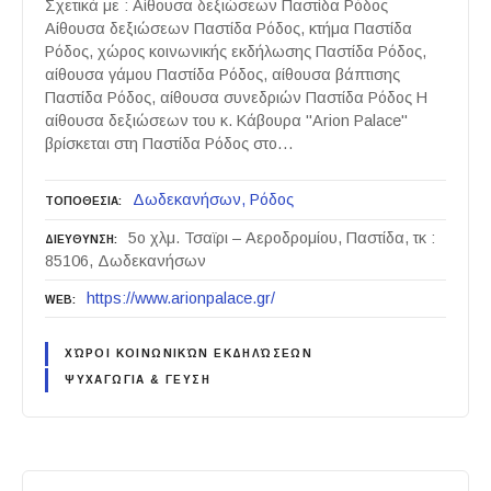
Σχετικά με : Αίθουσα δεξιώσεων Παστίδα Ρόδος
Αίθουσα δεξιώσεων Παστίδα Ρόδος, κτήμα Παστίδα
Ρόδος, χώρος κοινωνικής εκδήλωσης Παστίδα Ρόδος,
αίθουσα γάμου Παστίδα Ρόδος, αίθουσα βάπτισης
Παστίδα Ρόδος, αίθουσα συνεδριών Παστίδα Ρόδος Η
αίθουσα δεξιώσεων του κ. Κάβουρα "Arion Palace"
βρίσκεται στη Παστίδα Ρόδος στο…
Δωδεκανήσων
Ρόδος
ΤΟΠΟΘΕΣΙΑ
5ο χλμ. Τσαϊρι – Αεροδρομίου, Παστίδα, τκ :
ΔΙΕΥΘΥΝΣΗ
85106, Δωδεκανήσων
https://www.arionpalace.gr/
WEB
ΧΏΡΟΙ ΚΟΙΝΩΝΙΚΏΝ ΕΚΔΗΛΏΣΕΩΝ
ΨΥΧΑΓΩΓΙΑ & ΓΕΥΣΗ