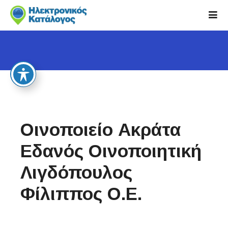
S
k
i
p
t
o
c
o
n
t
Οινοποιείο Ακράτα
e
n
Εδανός Οινοποιητική
t
Λιγδόπουλος
Φίλιππος Ο.Ε.