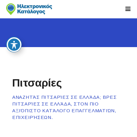
S
k
i
p
t
o
c
o
n
t
e
Πιτσαρίες
n
t
ΑΝΑΖΗΤΆΣ ΠΙΤΣΑΡΊΕΣ ΣΕ ΕΛΛΆΔΑ; ΒΡΕΣ
ΠΙΤΣΑΡΊΕΣ ΣΕ ΕΛΛΆΔΑ, ΣΤΟΝ ΠΙΟ
ΑΞΙΌΠΙΣΤΟ ΚΑΤΆΛΟΓΟ ΕΠΑΓΓΕΛΜΑΤΙΏΝ,
ΕΠΙΧΕΙΡΉΣΕΩΝ.