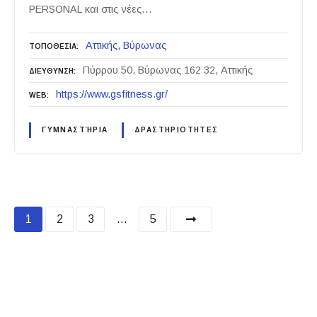
PERSONAL και στις νέες…
Αττικής
Βύρωνας
ΤΟΠΟΘΕΣΙΑ
Πύρρου 50, Βύρωνας 162 32, Αττικής
ΔΙΕΥΘΥΝΣΗ
https://www.gsfitness.gr/
WEB
ΓΥΜΝΑΣΤΉΡΙΑ
ΔΡΑΣΤΗΡΙΟΤΗΤΕΣ
P
1
2
3
…
5
o
s
t