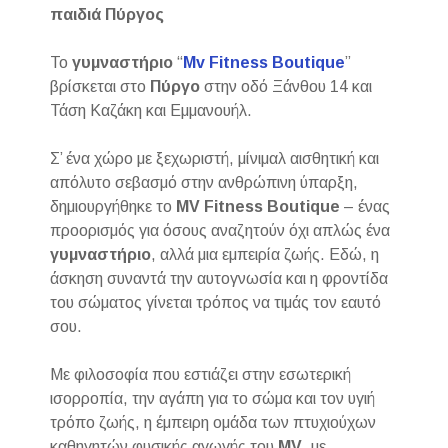
παιδιά Πύργος
Το
γυμναστήριο
“
Mv Fitness Boutique
”
βρίσκεται στο
Πύργο
στην οδό Ξάνθου 14 και
Τάση Καζάκη και Εμμανουήλ.
Σ’ ένα χώρο με ξεχωριστή, μίνιμαλ αισθητική και
απόλυτο σεβασμό στην ανθρώπινη ύπαρξη,
δημιουργήθηκε το
MV Fitness Boutique
– ένας
προορισμός για όσους αναζητούν όχι απλώς ένα
γυμναστήριο
, αλλά μια εμπειρία ζωής. Εδώ, η
άσκηση συναντά την αυτογνωσία και η φροντίδα
του σώματος γίνεται τρόπος να τιμάς τον εαυτό
σου.
Με φιλοσοφία που εστιάζει στην εσωτερική
ισορροπία, την αγάπη για το σώμα και τον υγιή
τρόπο ζωής, η έμπειρη ομάδα των πτυχιούχων
καθηγητών φυσικής αγωγής του
MV
, με