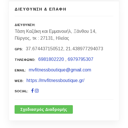
ΔΙΕΥΘΥΝΣΗ & ΕΠΑΦΗ
ΔΙΕΥΘΥΝΣΗ
Τάση Καζάκη και Εμμανουήλ, Ξάνθου 14,
Πύργος, τκ : 27131, Ηλείας
37.674437150512, 21.438977294073
GPS
6981802220
,
6979795307
ΤΗΛΕΦΩΝΟ
mvfitnessboutique@gmail.com
EMAIL
https://mvfitnessboutique.gr/
WEB
SOCIAL
Σχεδιασμός Διαδρομής