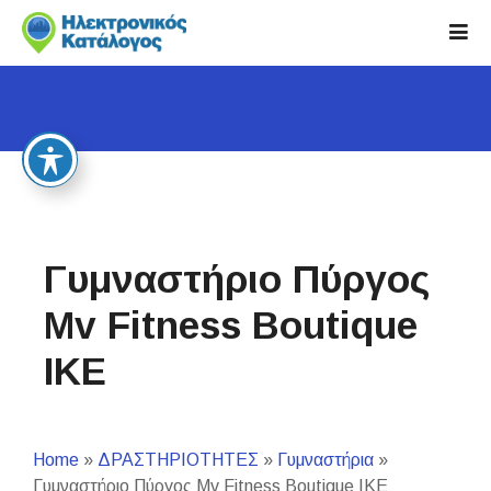
S
k
i
p
t
o
c
o
n
t
Γυμναστήριο Πύργος
e
n
Mv Fitness Boutique
t
ΙΚΕ
Home
»
ΔΡΑΣΤΗΡΙΟΤΗΤΕΣ
»
Γυμναστήρια
»
Γυμναστήριο Πύργος Mv Fitness Boutique ΙΚΕ