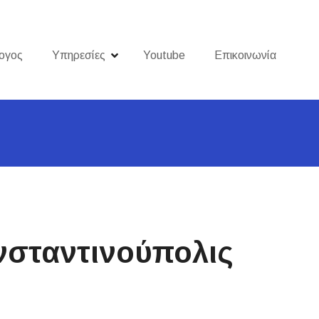
ογος
Υπηρεσίες
Youtube
Επικοινωνία
νσταντινούπολις