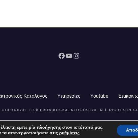
Facebook
YouTube
Instagram
εκτρονικός Κατάλογος
Υπηρεσίες
Youtube
Επικοινω
4 COPYRIGHT ILEKTRONIKOSKATALOGOS.GR. ALL RIGHTS RES
έλτιστη εμπειρία πλοήγησης στον ιστότοπό μας.
Αποδ
α τα απενεργοποιήσετε στις
ρυθμίσεις
.