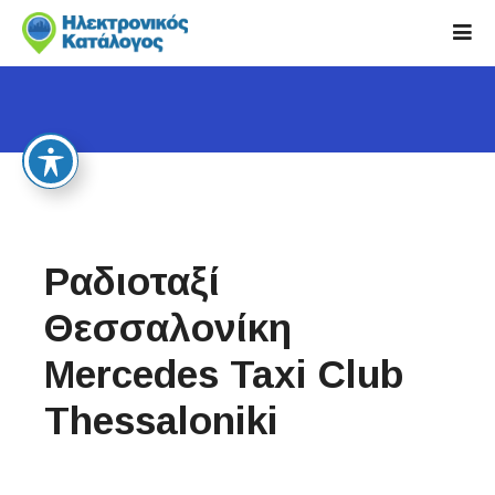
S
k
i
p
t
o
c
o
n
t
Ραδιοταξί
e
n
Θεσσαλονίκη
t
Mercedes Taxi Club
Thessaloniki