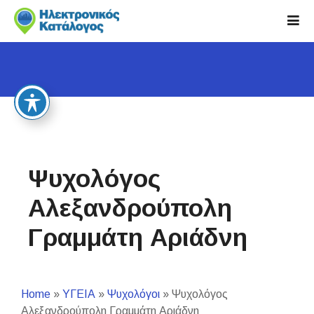
S
k
i
p
t
o
c
o
n
t
Ψυχολόγος
e
n
Αλεξανδρούπολη
t
Γραμμάτη Αριάδνη
Home
»
ΥΓΕΙΑ
»
Ψυχολόγοι
»
Ψυχολόγος
Αλεξανδρούπολη Γραμμάτη Αριάδνη