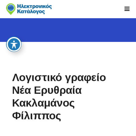
S
k
i
p
t
o
c
o
n
t
Λογιστικό γραφείο
e
n
Νέα Ερυθραία
t
Κακλαμάνος
Φίλιππος