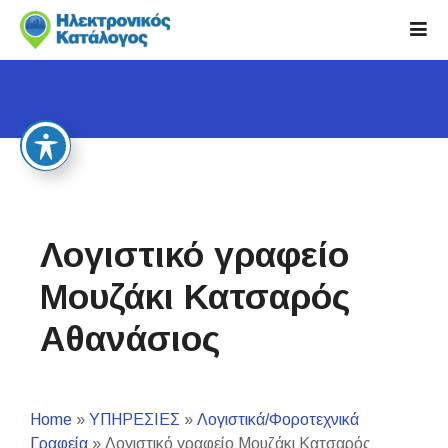
S
k
i
p
t
o
c
o
n
t
Λογιστικό γραφείο
e
n
Μουζάκι Κατσαρός
t
Αθανάσιος
Home
»
ΥΠΗΡΕΣΙΕΣ
»
Λογιστικά/Φοροτεχνικά
Γραφεία
»
Λογιστικό γραφείο Μουζάκι Κατσαρός