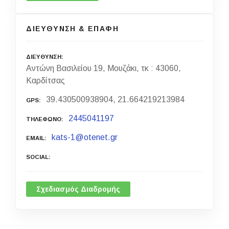
ΔΙΕΥΘΥΝΣΗ & ΕΠΑΦΗ
ΔΙΕΥΘΥΝΣΗ
Αντώνη Βασιλείου 19, Μουζάκι, τκ : 43060,
Καρδίτσας
39.430500938904, 21.664219213984
GPS
2445041197
ΤΗΛΕΦΩΝΟ
kats-1@otenet.gr
EMAIL
SOCIAL
Σχεδιασμός Διαδρομής