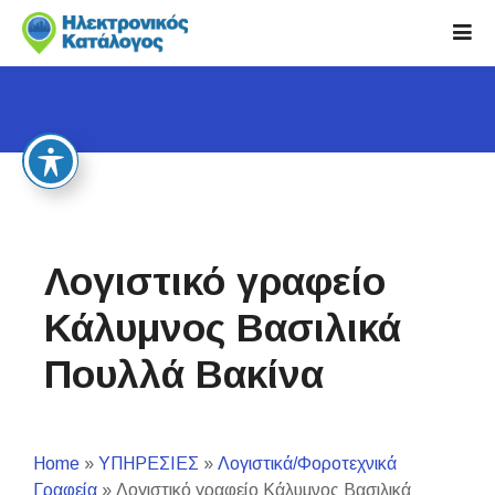
S
k
i
p
t
o
c
o
n
t
Λογιστικό γραφείο
e
n
Κάλυμνος Βασιλικά
t
Πουλλά Βακίνα
Home
»
ΥΠΗΡΕΣΙΕΣ
»
Λογιστικά/Φοροτεχνικά
Γραφεία
»
Λογιστικό γραφείο Κάλυμνος Βασιλικά