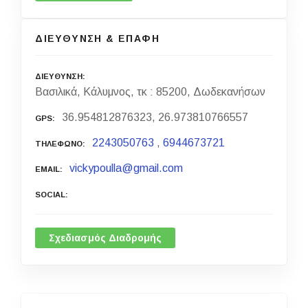
ΔΙΕΥΘΥΝΣΗ & ΕΠΑΦΗ
ΔΙΕΥΘΥΝΣΗ
Βασιλικά, Κάλυμνος, τκ : 85200, Δωδεκανήσων
36.954812876323, 26.973810766557
GPS
2243050763
,
6944673721
ΤΗΛΕΦΩΝΟ
vickypoulla@gmail.com
EMAIL
SOCIAL
Σχεδιασμός Διαδρομής