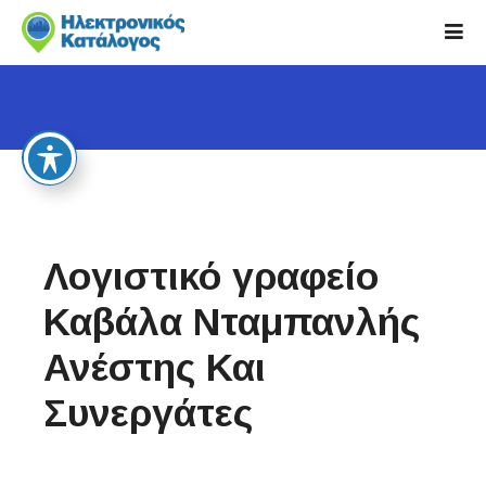
S
k
i
p
t
o
c
o
n
t
Λογιστικό γραφείο
e
n
Καβάλα Νταμπανλής
t
Ανέστης Και
Συνεργάτες