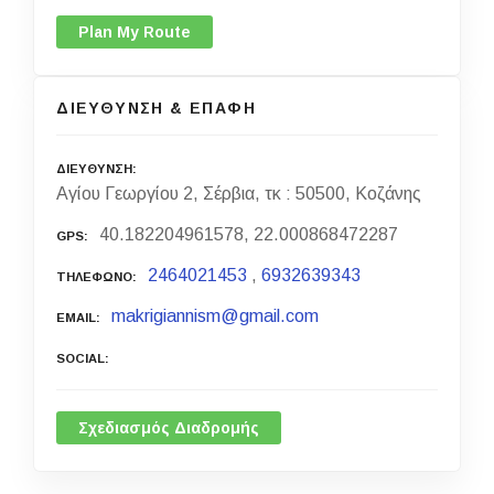
Plan My Route
ΔΙΕΥΘΥΝΣΗ & ΕΠΑΦΗ
ΔΙΕΥΘΥΝΣΗ
Αγίου Γεωργίου 2, Σέρβια, τκ : 50500, Κοζάνης
40.182204961578, 22.000868472287
GPS
2464021453
,
6932639343
ΤΗΛΕΦΩΝΟ
makrigiannism@gmail.com
EMAIL
SOCIAL
Σχεδιασμός Διαδρομής