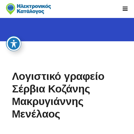
S
k
i
p
t
o
c
o
n
t
Λογιστικό γραφείο
e
n
Σέρβια Κοζάνης
t
Μακρυγιάννης
Μενέλαος