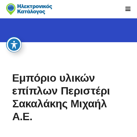
S
k
i
p
t
o
c
o
n
t
Εμπόριο υλικών
e
n
επίπλων Περιστέρι
t
Σακαλάκης Μιχαήλ
Α.Ε.