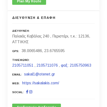
Plan My Route
ΔΙΕΥΘΥΝΣΗ & ΕΠΑΦΗ
ΔΙΕΥΘΥΝΣΗ
Παλαιάς Καβάλας 240 , Περιστέρι, τ.κ.: 12136,
ΑΤΤΙΚΗΣ
38.0065486, 23.6765595
GPS
ΤΗΛΕΦΩΝΟ
2105711051
,
2105711076
,
φαξ: 2105750963
sakal1@otenet.gr
EMAIL
https://sakalakis.com/
WEB
SOCIAL