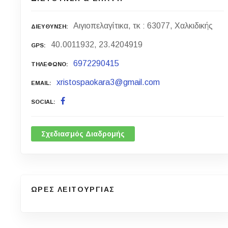
Αιγιοπελαγίτικα, τκ : 63077, Χαλκιδικής
ΔΙΕΥΘΥΝΣΗ
40.0011932, 23.4204919
GPS
6972290415
ΤΗΛΕΦΩΝΟ
xristospaokara3@gmail.com
EMAIL
SOCIAL
Σχεδιασμός Διαδρομής
ΩΡΕΣ ΛΕΙΤΟΥΡΓΙΑΣ