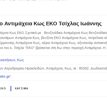
κο Αντιμάχεια Κως ΕΚΟ Τσίχλας Ιωάννης
μάχεια Κως ΕΚΟ Σχετικά με : Βενζινάδικο Αντιμάχεια Κως Βενζινάδικ
αυσίμων Αντιμάχεια Κως, βενζίνη ΕΚΟ Αντιμάχεια Κως, πετρέλαιο κ
έρμανσης Αντιμάχεια Κως, αέριο Αντιμάχεια Κως, αξεσουάρ αυτοκινή
κο του κ. Τσίχλα "ΕΚΟ" βρίσκεται στη Κω στην περιοχή Αντιμάχεια. 
εκανήσων
Κως
ον Αεροδρομίου Ηρακλειδών, Αντιμάχεια, Κως, τκ : 85302, Δωδεκα
eko.gr/
 EKO
ΚΑΥΣΙΜΑ