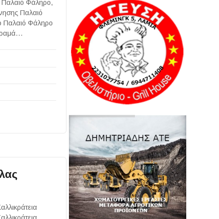
ο Παλαιό Φάληρο,
ίνησης Παλαιό
ο Παλαιό Φάληρο
 Όραμά…
άλας
Καλλικράτεια
αλλικράτεια