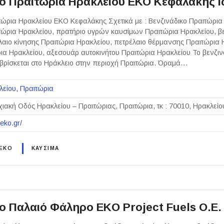
κο Πραιτώρια Ηρακλείου ΕΚΟ Κεφαλάκης 
τώρια Ηρακλείου ΕΚΟ Κεφαλάκης Σχετικά με : Βενζινάδικο Πραιτώρια
τώρια Ηρακλείου, πρατήριο υγρών καυσίμων Πραιτώρια Ηρακλείου, β
λαιο κίνησης Πραιτώρια Ηρακλείου, πετρέλαιο θέρμανσης Πραιτώρια 
ια Ηρακλείου, αξεσουάρ αυτοκινήτου Πραιτώρια Ηρακλείου Το βενζινά
βρίσκεται στο Ηράκλειο στην περιοχή Πραιτώρια. Όραμά…
λείου
Πραιτώρια
ιακή Οδός Ηρακλείου – Πραιτώριας, Πραιτώρια, τκ : 70010, Ηρακλείο
eko.gr/
 EKO
ΚΑΥΣΙΜΑ
κο Παλαιό Φάληρο EKO Project Fuels Ο.Ε.