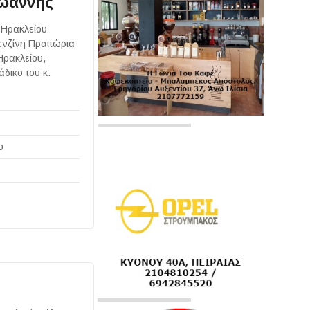
Ιωάννης
 Ηρακλείου
ενζίνη Πραιτώρια
Ηρακλείου,
δικο του κ.
υ