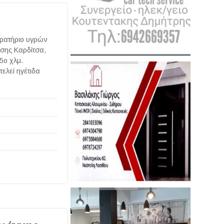
πρατήριο υγρών
νσης Καρδίτσα,
5ο χλμ.
ελεί ηγέτιδα