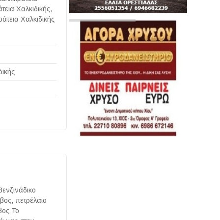
τεια Χαλκιδικής,
άτεια Χαλκιδικής
δικής
Βενζινάδικο
ος, πετρέλαιο
βος Το