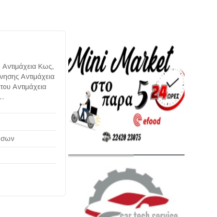
ο Αντιμάχεια Κως,
ίνησης Αντιμάχεια
του Αντιμάχεια
Η…
νήσων