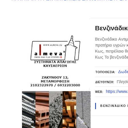
Βενζινάδι
Βενζινάδικο Αντι
πρατήριο υγρών κ
Κως, πετρέλαιο θ
Κως Το βενζινάδι
Δωδ
ΤΟΠΟΘΕΣΙΑ
Πλησί
ΔΙΕΥΘΥΝΣΗ
https://www.
WEB
ΒΕΝΖΙΝΆΔΙΚΟ