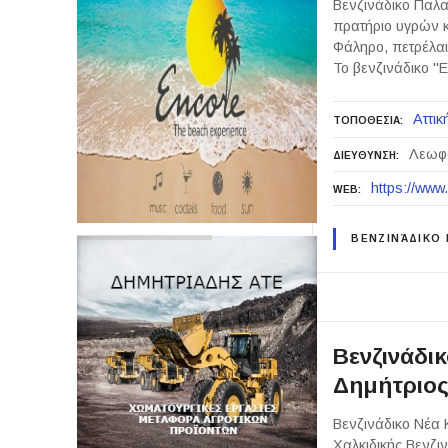
Βενζινάδικο Παλα
πρατήριο υγρών 
Φάληρο, πετρέλα
Το βενζινάδικο "
Αττικ
ΤΟΠΟΘΕΣΙΑ
Λεωφό
ΔΙΕΥΘΥΝΣΗ
https://www.
WEB
ΒΕΝΖΙΝΆΔΙΚΟ
Βενζινάδι
Δημήτριο
Βενζινάδικο Νέα 
Χαλκιδικής Βενζι