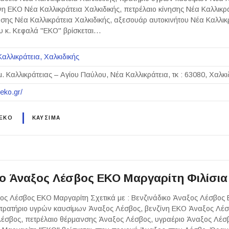
νη ΕΚΟ Νέα Καλλικράτεια Χαλκιδικής, πετρέλαιο κίνησης Νέα Καλλικρά
σης Νέα Καλλικράτεια Χαλκιδικής, αξεσουάρ αυτοκινήτου Νέα Καλλικρ
ου κ. Κεφαλά "ΕΚΟ" βρίσκεται…
Καλλικράτεια
Χαλκιδικής
μ. Καλλικράτειας – Αγίου Παύλου, Νέα Καλλικράτεια, τκ : 63080, Χαλκι
eko.gr/
 EKO
ΚΑΥΣΙΜΑ
κο Άναξος Λέσβος ΕΚΟ Μαργαρίτη Φιλίσια
ος Λέσβος ΕΚΟ Μαργαρίτη Σχετικά με : Βενζινάδικο Άναξος Λέσβος 
πρατήριο υγρών καυσίμων Άναξος Λέσβος, βενζίνη ΕΚΟ Άναξος Λέσβ
Λέσβος, πετρέλαιο θέρμανσης Άναξος Λέσβος, υγραέριο Άναξος Λέσ