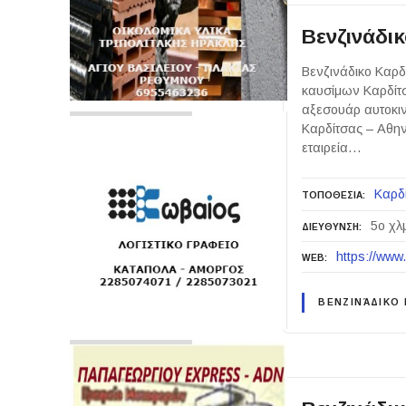
Βενζινάδι
Βενζινάδικο Καρδ
καυσίμων Καρδίτσ
αξεσουάρ αυτοκιν
Καρδίτσας – Αθη
εταιρεία…
Καρδ
ΤΟΠΟΘΕΣΙΑ
5ο χλ
ΔΙΕΥΘΥΝΣΗ
https://www.
WEB
ΒΕΝΖΙΝΆΔΙΚΟ