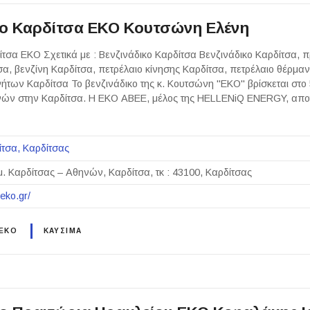
κο Καρδίτσα ΕΚΟ Κουτσώνη Ελένη
ίτσα ΕΚΟ Σχετικά με : Βενζινάδικο Καρδίτσα Βενζινάδικο Καρδίτσα, 
α, βενζίνη Καρδίτσα, πετρέλαιο κίνησης Καρδίτσα, πετρέλαιο θέρμα
ήτων Καρδίτσα Το βενζινάδικο της κ. Κουτσώνη "ΕΚΟ" βρίσκεται στο 
νών στην Καρδίτσα. Η ΕΚΟ ABEE, μέλος της HELLENiQ ENERGY, αποτ
ίτσα
Καρδίτσας
μ. Καρδίτσας – Αθηνών, Καρδίτσα, τκ : 43100, Καρδίτσας
eko.gr/
 EKO
ΚΑΥΣΙΜΑ