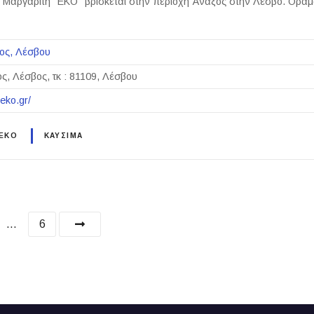
κ. Μαργαρίτη "ΕΚΟ" βρίσκεται στην περιοχή Άναξος στην Λέσβο. Όρα
ος
Λέσβου
ς, Λέσβος, τκ : 81109, Λέσβου
eko.gr/
 EKO
ΚΑΥΣΙΜΑ
…
6