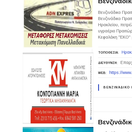
Βενζινάδι
Βενζινάδικο Πραι
Βενζινάδικο Πραι
Ηρακλείου, πετρέ
υγραέριο Πραιτώρ
Κεφαλάκη "ΕΚΟ" 
Ηρακ
ΤΟΠΟΘΕΣΙΑ
Επαρχ
ΔΙΕΥΘΥΝΣΗ
https://www.
WEB
ΒΕΝΖΙΝΆΔΙΚΟ
Βενζινάδι