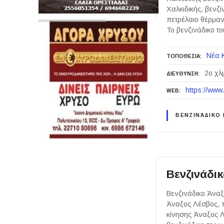
Χαλκιδικής, βενζί
πετρέλαιο θέρμαν
Το βενζινάδικο τ
Νέα 
ΤΟΠΟΘΕΣΙΑ
2ο χλ
ΔΙΕΥΘΥΝΣΗ
https://www.
WEB
ΒΕΝΖΙΝΆΔΙΚΟ
Βενζινάδι
Βενζινάδικο Άναξ
Άναξος Λέσβος, 
κίνησης Άναξος 