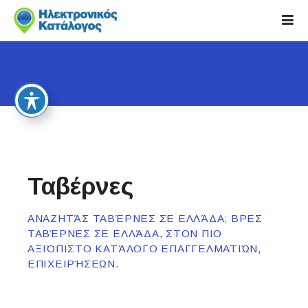
S
k
i
p
t
o
c
o
n
t
e
Ταβέρνες
n
t
ΑΝΑΖΗΤΆΣ ΤΑΒΈΡΝΕΣ ΣΕ ΕΛΛΆΔΑ; ΒΡΕΣ
ΤΑΒΈΡΝΕΣ ΣΕ ΕΛΛΆΔΑ, ΣΤΟΝ ΠΙΟ
ΑΞΙΌΠΙΣΤΟ ΚΑΤΆΛΟΓΟ ΕΠΑΓΓΕΛΜΑΤΙΏΝ,
ΕΠΙΧΕΙΡΉΣΕΩΝ.