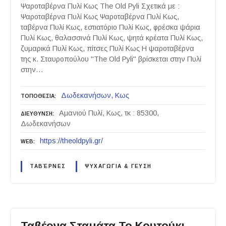
Ψαροταβέρνα Πυλί Κως The Old Pyli Σχετικά με :
Ψαροταβέρνα Πυλί Κως Ψαροταβέρνα Πυλί Κως,
ταβέρνα Πυλί Κως, εστιατόριο Πυλί Κως, φρέσκα ψάρια
Πυλί Κως, θαλασσινά Πυλί Κως, ψητά κρέατα Πυλί Κως,
ζυμαρικά Πυλί Κως, πίτσες Πυλί Κως Η ψαροταβέρνα
της κ. Σταυροπούλου "The Old Pyli" βρίσκεται στην Πυλί
στην…
Δωδεκανήσων
Κως
ΤΟΠΟΘΕΣΙΑ
Αμανιού Πυλί, Κως, τκ : 85300,
ΔΙΕΥΘΥΝΣΗ
Δωδεκανήσων
https://theoldpyli.gr/
WEB
ΤΑΒΈΡΝΕΣ
ΨΥΧΑΓΩΓΙΑ & ΓΕΥΣΗ
Ταβέρνα Σταμάτα Το Κουτούκι