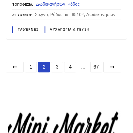
Δωδεκανήσων
Ρόδος
ΤΟΠΟΘΕΣΙΑ
Στεγνά, Ρόδος, τκ : 85102, Δωδεκανήσων
ΔΙΕΥΘΥΝΣΗ
ΤΑΒΈΡΝΕΣ
ΨΥΧΑΓΩΓΙΑ & ΓΕΥΣΗ
P
1
2
3
4
…
67
o
s
t
s
n