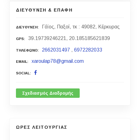
ΔΙΕΥΘΥΝΣΗ & ΕΠΑΦΗ
Γάϊος, Παξοί, τκ : 49082, Κέρκυρας
ΔΙΕΥΘΥΝΣΗ
39.19739246221, 20.185185621839
GPS
2662031497
,
6972282033
ΤΗΛΕΦΩΝΟ
xaroulap78@gmail.com
EMAIL
SOCIAL
Σχεδιασμός Διαδρομής
ΩΡΕΣ ΛΕΙΤΟΥΡΓΙΑΣ