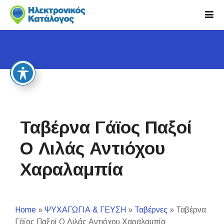
S
k
i
p
t
o
c
o
n
t
Ταβέρνα Γάϊος Παξοί
e
n
Ο Λιλάς Αντιόχου
t
Χαραλαμπία
Home
»
ΨΥΧΑΓΩΓΙΑ & ΓΕΥΣΗ
»
Ταβέρνες
»
Ταβέρνα
Γάϊος Παξοί Ο Λιλάς Αντιόχου Χαραλαμπία