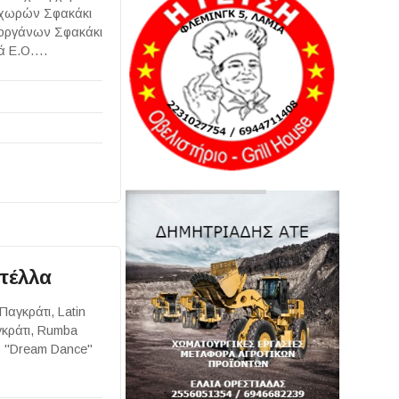
 χωρών Σφακάκι
 οργάνων Σφακάκι
ιά Ε.Ο….
τέλλα
αγκράτι, Latin
γκράτι, Rumba
ύ "Dream Dance"