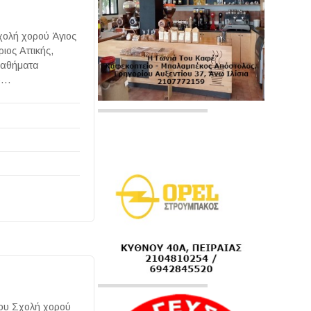
Σχολή χορού Άγιος
ιος Αττικής,
 μαθήματα
ού…
νου Σχολή χορού