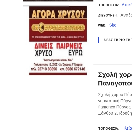
Αττικ
ΤΟΠΟΘΕΣΙΑ
Αναξά
ΔΙΕΥΘΥΝΣΗ
Site
WEB
ΔΡΑΣΤΗΡΙΟΤΗ
Σχολή χορ
Παναγοπο
Σχολή χορού Πύργ
γυμναστική Πύργος
flamenco Πύργος 
Ξάνθου 2. Ιδρύθ
Ηλεί
ΤΟΠΟΘΕΣΙΑ