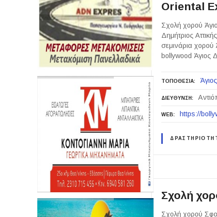
Oriental E
Σχολή χορού Άγιος
Δημήτριος Αττική
σεμινάρια χορού Ά
bollywood Άγιος Δ
Άγιος
ΤΟΠΟΘΕΣΙΑ
Αντιόπ
ΔΙΕΥΘΥΝΣΗ
https://bol
WEB
ΔΡΑΣΤΗΡΙΟΤΗ
Σχολή χορ
Σχολή χορού Σφα