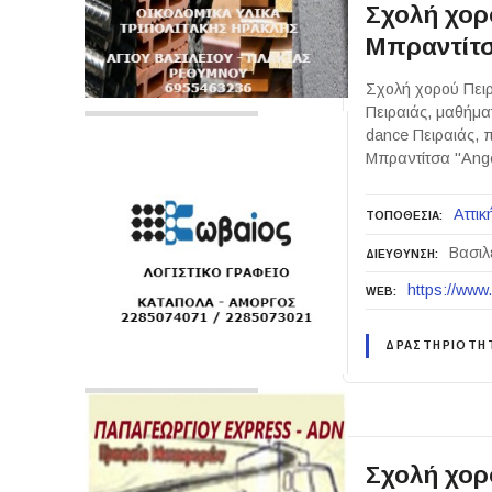
Σχολή χορ
Μπραντίτσ
Σχολή χορού Πειρ
Πειραιάς, μαθήματ
dance Πειραιάς, 
Μπραντίτσα "Ange
Αττικ
ΤΟΠΟΘΕΣΙΑ
Βασιλ
ΔΙΕΥΘΥΝΣΗ
https://www
WEB
ΔΡΑΣΤΗΡΙΟΤΗ
Σχολή χορο