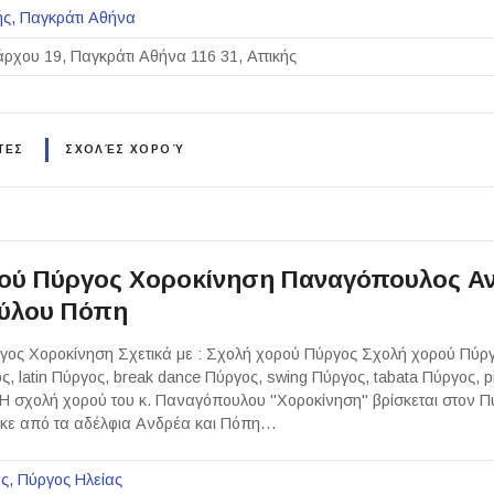
ής
Παγκράτι Αθήνα
ρχου 19, Παγκράτι Αθήνα 116 31, Αττικής
ΤΕΣ
ΣΧΟΛΈΣ ΧΟΡΟΎ
ού Πύργος Χοροκίνηση Παναγόπουλος Αν
ύλου Πόπη
ος Χοροκίνηση Σχετικά με : Σχολή χορού Πύργος Σχολή χορού Πύργ
, latin Πύργος, break dance Πύργος, swing Πύργος, tabata Πύργος, p
Η σχολή χορού του κ. Παναγόπουλου "Χοροκίνηση" βρίσκεται στον Π
ηκε από τα αδέλφια Ανδρέα και Πόπη…
ας
Πύργος Ηλείας