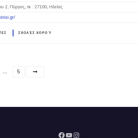
υ 2, Πύργος, τκ : 27100, Ηλείας
inisi.gr/
ΤΕΣ
ΣΧΟΛΈΣ ΧΟΡΟΎ
…
5
Facebook
YouTube
Instagram