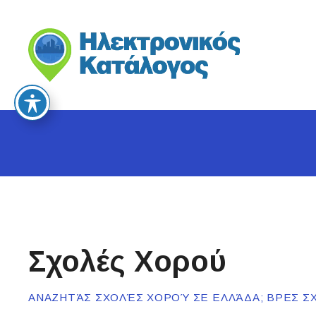
S
k
i
p
t
o
c
o
n
t
e
n
t
Σχολές Χορού
ΑΝΑΖΗΤΆΣ ΣΧΟΛΈΣ ΧΟΡΟΎ ΣΕ ΕΛΛΆΔΑ; ΒΡΕΣ ΣΧ