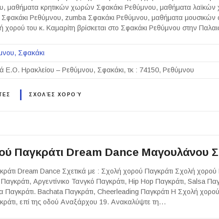
υ, μαθήματα κρητικών χωρών Σφακάκι Ρεθύμνου, μαθήματα λαϊκών
es Σφακάκι Ρεθύμνου, zumba Σφακάκι Ρεθύμνου, μαθήματα μουσικών
 χορού του κ. Καμαρίτη βρίσκεται στο Σφακάκι Ρεθύμνου στην Παλα
μνου
Σφακάκι
ά Ε.Ο. Ηρακλείου – Ρεθύμνου, Σφακάκι, τκ : 74150, Ρεθύμνου
ΤΕΣ
ΣΧΟΛΈΣ ΧΟΡΟΎ
ού Παγκράτι Dream Dance Μαγουλάνου Σ
ράτι Dream Dance Σχετικά με : Σχολή χορού Παγκράτι Σχολή χορού Π
 Παγκράτι, Αργεντίνικο Τανγκό Παγκράτι, Hip Hop Παγκράτι, Salsa Πα
α Παγκράτι. Bachata Παγκράτι, Cheerleading Παγκράτι Η Σχολή χορο
γκράτι, επί της οδού Αναξάρχου 19. Ανακαλύψτε τη…