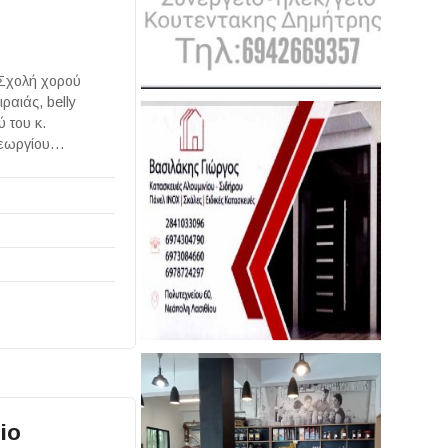
 Σχολή χορού
ραιάς, belly
 του κ.
 Γεωργίου…
io