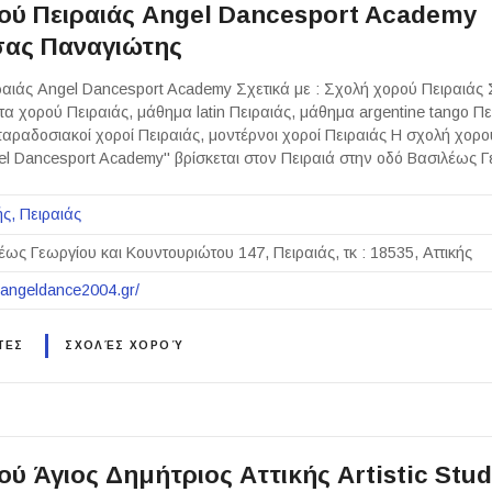
ού Πειραιάς Angel Dancesport Academy
ας Παναγιώτης
αιάς Angel Dancesport Academy Σχετικά με : Σχολή χορού Πειραιάς
α χορού Πειραιάς, μάθημα latin Πειραιάς, μάθημα argentine tango Πει
παραδοσιακοί χοροί Πειραιάς, μοντέρνοι χοροί Πειραιάς Η σχολή χορού
l Dancesport Academy" βρίσκεται στον Πειραιά στην οδό Βασιλέως
ής
Πειραιάς
έως Γεωργίου και Κουντουριώτου 147, Πειραιάς, τκ : 18535, Αττικής
.angeldance2004.gr/
ΤΕΣ
ΣΧΟΛΈΣ ΧΟΡΟΎ
ύ Άγιος Δημήτριος Αττικής Artistic Stud