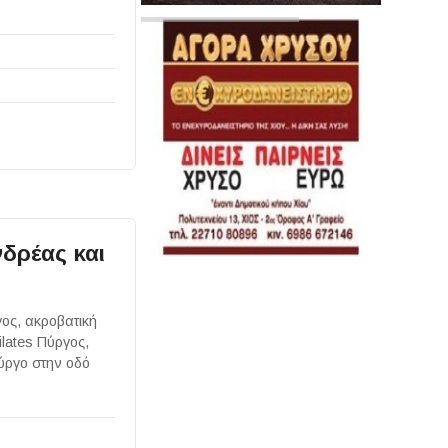
δρέας και
ος, ακροβατική
ilates Πύργος,
ύργο στην οδό