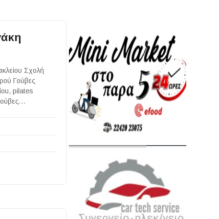
γάκη
ακλείου Σχολή
ρού Γούβες
υ, pilates
 Γούβες…