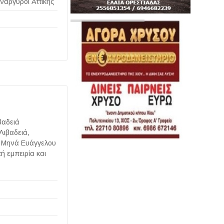
νάργυροι Αττικής
βαδειά
Λιβαδειά,
ου Μηνά Ευάγγελου
ή εμπειρία και