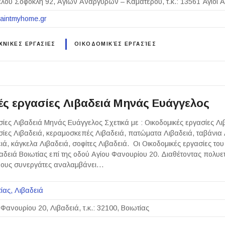
έλου Σοφοκλή 92, Αγίων Αναργύρων – Καματερού, τ.κ.: 13561 Άγιοι Α
paintmyhome.gr
ΝΙΚΕΣ ΕΡΓΑΣΙΕΣ
ΟΙΚΟΔΟΜΙΚΈΣ ΕΡΓΑΣΊΕΣ
ές εργασίες Λιβαδειά Μηνάς Ευάγγελος
σίες Λιβαδειά Μηνάς Ευάγγελος Σχετικά με : Οικοδομικές εργασίες Λι
σίες Λιβαδειά, κεραμοσκεπές Λιβαδειά, πατώματα Λιβαδειά, ταβάνια 
ιά, κάγκελα Λιβαδειά, σοφίτες Λιβαδειά. Οι Οικοδομικές εργασίες τ
αδειά Βοιωτίας επί της οδού Αγίου Φανουρίου 20. Διαθέτοντας πολυετ
ένους συνεργάτες αναλαμβάνει…
ίας
Λιβαδειά
 Φανουρίου 20, Λιβαδειά, τ.κ.: 32100, Βοιωτίας