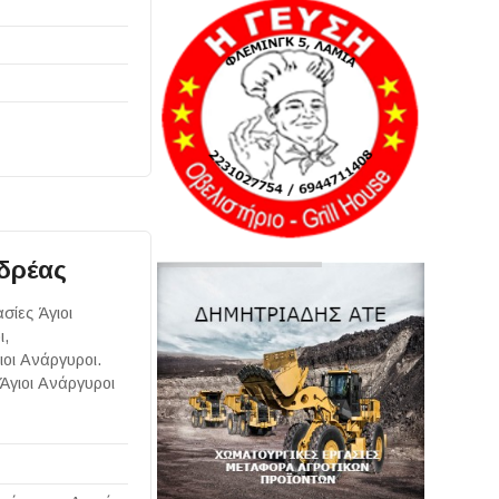
νδρέας
σίες Άγιοι
ι,
ιοι Ανάργυροι.
Άγιοι Ανάργυροι