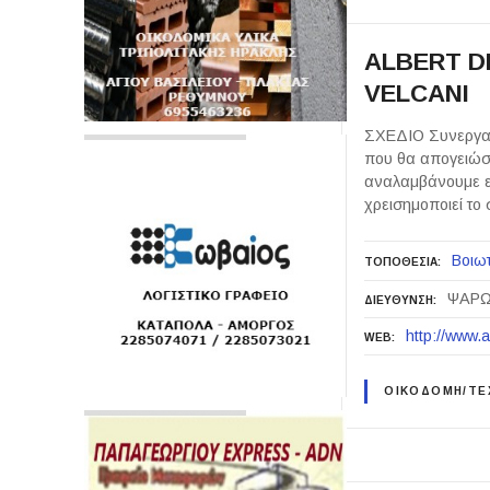
ALBERT D
VELCANI
ΣΧΕΔΙΟ Συνεργαζό
που θα απογειώσε
αναλαμβάνουμε εί
χρεισημοποιεί το
Βοιωτ
ΤΟΠΟΘΕΣΙΑ
ΨΑΡΩ
ΔΙΕΥΘΥΝΣΗ
http://www.a
WEB
ΟΙΚΟΔΟΜΗ/ΤΕΧ