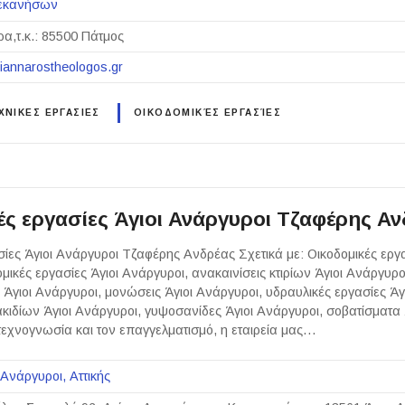
εκανήσων
α,τ.κ.: 85500 Πάτμος
giannarostheologos.gr
ΝΙΚΕΣ ΕΡΓΑΣΙΕΣ
ΟΙΚΟΔΟΜΙΚΈΣ ΕΡΓΑΣΊΕΣ
ές εργασίες Άγιοι Ανάργυροι Τζαφέρης Α
σίες Άγιοι Ανάργυροι Τζαφέρης Ανδρέας Σχετικά με: Οικοδομικές εργα
ικές εργασίες Άγιοι Ανάργυροι, ανακαινίσεις κτιρίων Άγιοι Ανάργυρο
 Άγιοι Ανάργυροι, μονώσεις Άγιοι Ανάργυροι, υδραυλικές εργασίες Άγ
κιδίων Άγιοι Ανάργυροι, γυψοσανίδες Άγιοι Ανάργυροι, σοβατίσματα 
εχνογνωσία και τον επαγγελματισμό, η εταιρεία μας…
 Ανάργυροι
Αττικής