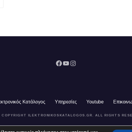
Facebook
YouTube
Instagram
εκτρονικός Κατάλογος
Υπηρεσίες
Youtube
Επικοινω
4 COPYRIGHT ILEKTRONIKOSKATALOGOS.GR. ALL RIGHTS RES