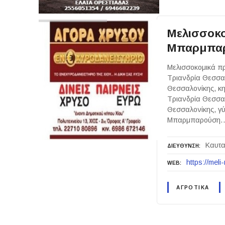
Μελισσοκο
Μπαρμπαρ
Μελισσοκομικά πρ
Τριανδρία Θεσσαλ
Θεσσαλονίκης, κη
Τριανδρία Θεσσαλ
Θεσσαλονίκης, γύ
Μπαρμπαρούση
Καυτα
ΔΙΕΥΘΥΝΣΗ
https://mel
WEB
ΑΓΡΟΤΙΚΑ