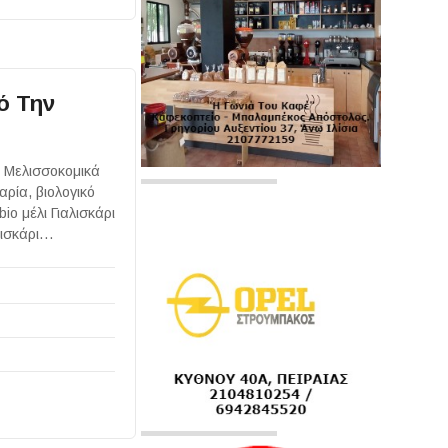
ό Την
: Μελισσοκομικά
αρία, βιολογικό
bio μέλι Γιαλισκάρι
λισκάρι…