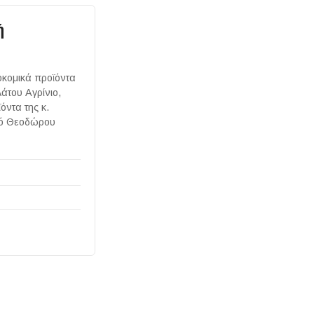
ή
οκομικά προϊόντα
λάτου Αγρίνιο,
όντα της κ.
οδό Θεοδώρου