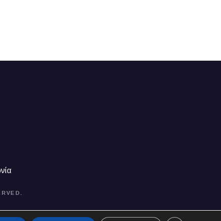
νία
ERVED.