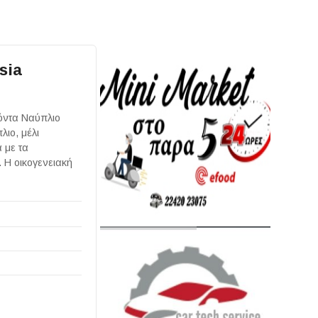
sia
ϊόντα Ναύπλιο
λιο, μέλι
 με τα
 Η οικογενειακή