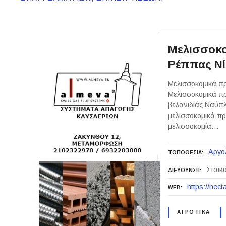
Μελισσοκο
Ρέππας Νίκ
Μελισσοκομικά πρ
Μελισσοκομικά πρ
βελανιδιάς Ναύπλ
μελισσοκομικά πρ
μελισσοκομία…
Αργο
ΤΟΠΟΘΕΣΙΑ
Σταϊκ
ΔΙΕΥΘΥΝΣΗ
https://nec
WEB
ΑΓΡΟΤΙΚΑ