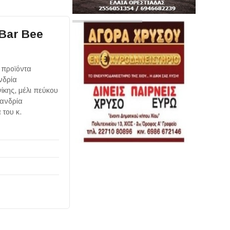
Bar Bee
 προϊόντα
νδρία
κης, μέλι πεύκου
ιανδρία
 του κ.