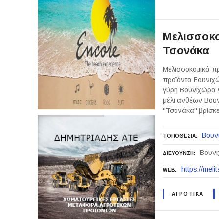
Μελισσοκο
Τσονάκα
Μελισσοκομικά πρ
προϊόντα Βουνιχ
γύρη Βουνιχώρα Φ
μέλι ανθέων Βου
"Τσονάκα" βρίσκε
Βουν
ΤΟΠΟΘΕΣΙΑ
Βουνι
ΔΙΕΥΘΥΝΣΗ
https://meli
WEB
ΑΓΡΟΤΙΚΑ