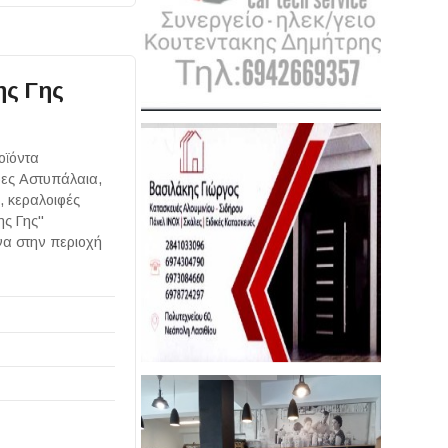
ης Γης
οϊόντα
ρες Αστυπάλαια,
, κεραλοιφές
ης Γης"
να στην περιοχή