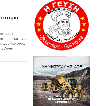
ισσομία
σοκομικά
υνιχώρα Φωκίδας,
νιχώρα Φωκίδας,
προϊόντα