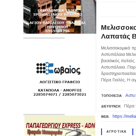
Μελισσοκο
Λαπατάς 
Μελισσοκομικά πρ
Αστυπάλαια Μελισ
βασιλικός πολτός
Αστυπάλαια. Παρα
δραστηριοποιείτα
Πέρα Γιαλός. Η 
Αστυ
ΤΟΠΟΘΕΣΙΑ
Πέρα 
ΔΙΕΥΘΥΝΣΗ
https://meli
WEB
ΑΓΡΟΤΙΚΑ