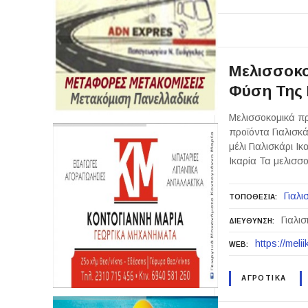
Μελισσοκο
Φύση Της 
Μελισσοκομικά πρ
προϊόντα Γιαλισκά
μέλι Γιαλισκάρι Ικ
Ικαρία Τα μελισσ
Γιαλι
ΤΟΠΟΘΕΣΙΑ
Γιαλισ
ΔΙΕΥΘΥΝΣΗ
https://meli
WEB
ΑΓΡΟΤΙΚΑ