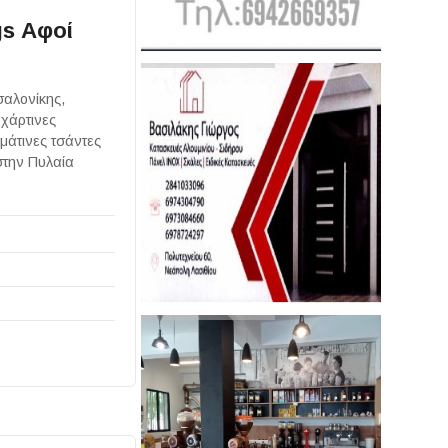
s Αφοί
αλονίκης,
 χάρτινες
μάτινες τσάντες
στην Πυλαία