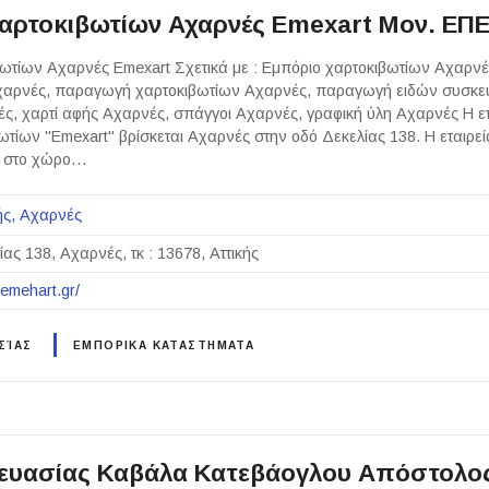
αρτοκιβωτίων Αχαρνές Emexart Μον. ΕΠ
ωτίων Αχαρνές Emexart Σχετικά με : Εμπόριο χαρτοκιβωτίων Αχαρν
χαρνές, παραγωγή χαρτοκιβωτίων Αχαρνές, παραγωγή ειδών συσκε
νές, χαρτί αφής Αχαρνές, σπάγγοι Αχαρνές, γραφική ύλη Αχαρνές Η ετ
ωτίων "Emexart" βρίσκεται Αχαρνές στην οδό Δεκελίας 138. Η εταιρεί
αι στο χώρο…
ής
Αχαρνές
ίας 138, Αχαρνές, τκ : 13678, Αττικής
.emehart.gr/
ΣΊΑΣ
ΕΜΠΟΡΙΚΑ ΚΑΤΑΣΤΗΜΑΤΑ
ευασίας Καβάλα Κατεβάογλου Απόστολο