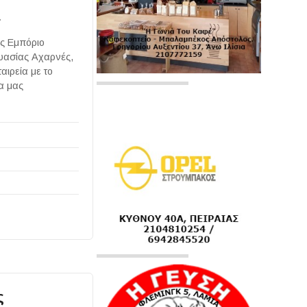
Ε
ές Εμπόριο
υασίας Αχαρνές,
αιρεία με το
α μας
ς