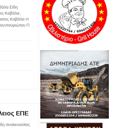
βάλα Είδη
ίας Καβάλα,
ματος Καβάλα Η
 Κουντουριώτου Π
λειος ΕΠΕ
ίδη συσκευασίας