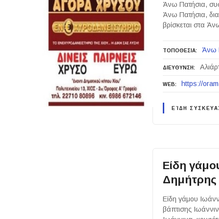
Άνω Πατήσια, συ
Άνω Πατήσια, δια
βρίσκεται στα Άν
Άνω 
ΤΟΠΟΘΕΣΙΑ
Αλιάρ
ΔΙΕΥΘΥΝΣΗ
https://oram
WEB
ΕΊΔΗ ΣΥΣΚΕΥΑ
Είδη γάμο
Δημήτρης
Είδη γάμου Ιωάνν
βάπτισης Ιωάννιν