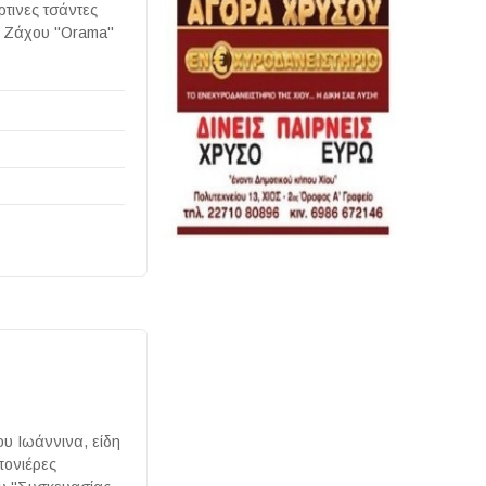
τινες τσάντες
κ. Ζάχου "Orama"
ς
υ Ιωάννινα, είδη
πονιέρες