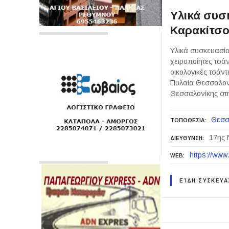
Υλικά συσ
Καρακίτσο
Υλικά συσκευασί
χειροποίητες τσά
οικολογικές τσάν
Πυλαία Θεσσαλονί
Θεσσαλονίκης στη
Θεσσ
ΤΟΠΟΘΕΣΙΑ
17ης 
ΔΙΕΥΘΥΝΣΗ
https://www
WEB
ΕΊΔΗ ΣΥΣΚΕΥΑ