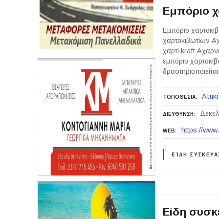
Εμπόριο χ
Εμπόριο χαρτοκιβ
χαρτοκιβωτίων Α
χαρτί kraft Αχαρ
εμπόριο χαρτοκιβ
δραστηριοποιείτ
Αττικ
ΤΟΠΟΘΕΣΙΑ
Δεκελ
ΔΙΕΥΘΥΝΣΗ
https://www
WEB
ΕΊΔΗ ΣΥΣΚΕΥΑ
Είδη συσκ