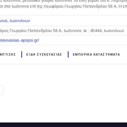
α Ιωάννινα, μεταλλικά γούρια Ιωάννινα Τα είδη γάμου του κ. Λάμπρ
αι στα Ιωάννινα επί της Λεωφόρου Γεωργίου Παπανδρέου 58 Α. Η ε
νινα
Ιωαννίνων
ρος Γεωργίου Παπανδρέου 58 Α, Ιωάννινα, τκ : 45444, Ιωαννίνων
siskevasias-apopsi.gr/
ΆΠΤΙΣΗΣ
ΕΊΔΗ ΣΥΣΚΕΥΑΣΊΑΣ
ΕΜΠΟΡΙΚΑ ΚΑΤΑΣΤΗΜΑΤΑ