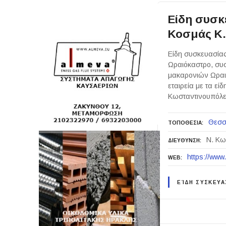
Είδη συσκ
Κοσμάς Κ. 
Είδη συσκευασίας
Ωραιόκαστρο, συ
μακαρονιών Ωραι
εταιρεία με τα εί
Κωσταντινουπόλεω
Θεσσ
ΤΟΠΟΘΕΣΙΑ
Ν. Κω
ΔΙΕΥΘΥΝΣΗ
https://www
WEB
ΕΊΔΗ ΣΥΣΚΕΥΑ