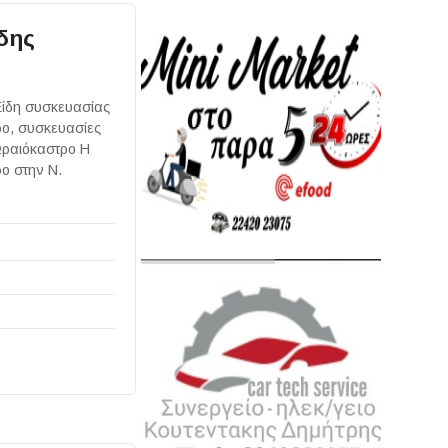
δης
Είδη συσκευασίας
ο, συσκευασίες
Ωραιόκαστρο Η
ρο στην Ν.