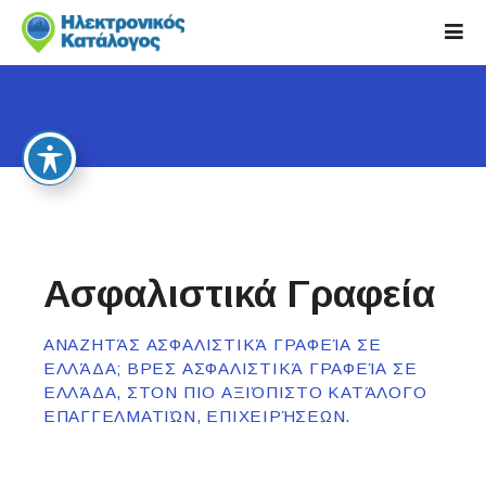
S
k
i
p
t
o
c
o
n
t
e
Ασφαλιστικά Γραφεία
n
t
ΑΝΑΖΗΤΆΣ ΑΣΦΑΛΙΣΤΙΚΆ ΓΡΑΦΕΊΑ ΣΕ
ΕΛΛΆΔΑ; ΒΡΕΣ ΑΣΦΑΛΙΣΤΙΚΆ ΓΡΑΦΕΊΑ ΣΕ
ΕΛΛΆΔΑ, ΣΤΟΝ ΠΙΟ ΑΞΙΌΠΙΣΤΟ ΚΑΤΆΛΟΓΟ
ΕΠΑΓΓΕΛΜΑΤΙΏΝ, ΕΠΙΧΕΙΡΉΣΕΩΝ.