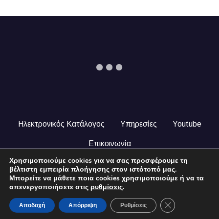
Ηλεκτρονικός Κατάλογος
Υπηρεσίες
Youtube
Επικοινωνία
Χρησιμοποιούμε cookies για να σας προσφέρουμε τη
© 2024 COPYRIGHT ILEKTRONIKOSKATALOGOS.GR. ALL
βέλτιστη εμπειρία πλοήγησης στον ιστότοπό μας.
RIGHTS RESERVED.
Μπορείτε να μάθετε ποια cookies χρησιμοποιούμε ή να τα
απενεργοποιήσετε στις
ρυθμίσεις
.
Close GDPR Coo
Αποδοχή
Απόρριψη
Ρυθμίσεις